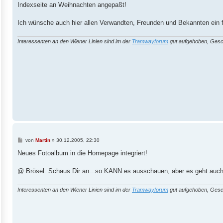
i
Indexseite an Weihnachten angepaßt!
t
r
a
Ich wünsche auch hier allen Verwandten, Freunden und Bekannten ein 
g
Interessenten an den Wiener Linien sind im der
Tramwayforum
gut aufgehoben, Gesc
B
von
Martin
»
30.12.2005, 22:30
e
i
Neues Fotoalbum in die Homepage integriert!
t
r
a
@ Brösel: Schaus Dir an...so KANN es ausschauen, aber es geht auch
g
Interessenten an den Wiener Linien sind im der
Tramwayforum
gut aufgehoben, Gesc