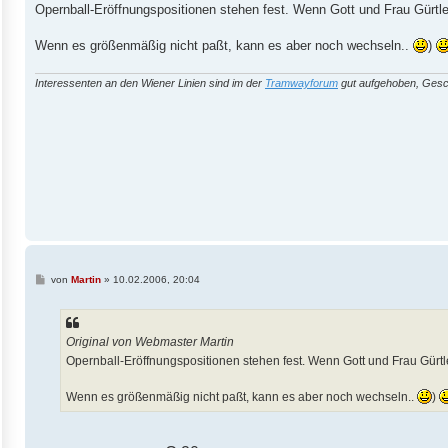
i
Opernball-Eröffnungspositionen stehen fest. Wenn Gott und Frau Gürtle
t
r
a
Wenn es größenmäßig nicht paßt, kann es aber noch wechseln..
)
g
Interessenten an den Wiener Linien sind im der
Tramwayforum
gut aufgehoben, Gesc
B
von
Martin
»
10.02.2006, 20:04
e
i
t
r
a
Original von Webmaster Martin
g
Opernball-Eröffnungspositionen stehen fest. Wenn Gott und Frau Gürtle
Wenn es größenmäßig nicht paßt, kann es aber noch wechseln..
)