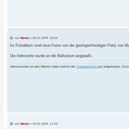
B
von
Martin
»
28.01.2006, 18:24
e
i
Im Fotoalbum sind neue Fotos von der gestrigen/heutigen Party von Ma
t
r
a
Die Indexseite wurde an die Ballsaison angepaßt.
g
Interessenten an den Wiener Linien sind im der
Tramwayforum
gut aufgehoben, Gesc
B
von
Martin
»
29.01.2006, 12:39
e