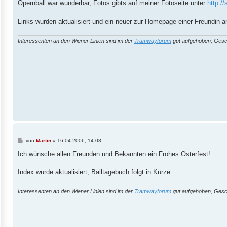
i
Opernball war wunderbar, Fotos gibts auf meiner Fotoseite unter
http://
t
r
a
Links wurden aktualisiert und ein neuer zur Homepage einer Freundin a
g
Interessenten an den Wiener Linien sind im der
Tramwayforum
gut aufgehoben, Gesc
B
von
Martin
»
16.04.2006, 14:08
e
i
Ich wünsche allen Freunden und Bekannten ein Frohes Osterfest!
t
r
a
Index wurde aktualisiert, Balltagebuch folgt in Kürze.
g
Interessenten an den Wiener Linien sind im der
Tramwayforum
gut aufgehoben, Gesc