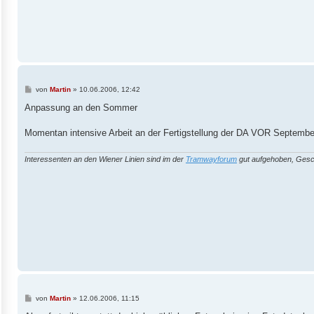
B
von
Martin
»
10.06.2006, 12:42
e
i
Anpassung an den Sommer
t
r
a
Momentan intensive Arbeit an der Fertigstellung der DA VOR Septemb
g
Interessenten an den Wiener Linien sind im der
Tramwayforum
gut aufgehoben, Gesc
B
von
Martin
»
12.06.2006, 11:15
e