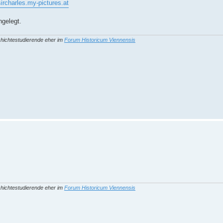
sircharles.my-pictures.at
ngelegt.
hichtestudierende eher im
Forum Historicum Viennensis
hichtestudierende eher im
Forum Historicum Viennensis