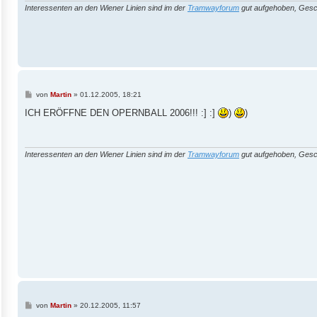
Interessenten an den Wiener Linien sind im der
Tramwayforum
gut aufgehoben, Gesc
B
von
Martin
»
01.12.2005, 18:21
e
i
ICH ERÖFFNE DEN OPERNBALL 2006!!! :] :]
)
)
t
r
a
g
Interessenten an den Wiener Linien sind im der
Tramwayforum
gut aufgehoben, Gesc
B
von
Martin
»
20.12.2005, 11:57
e