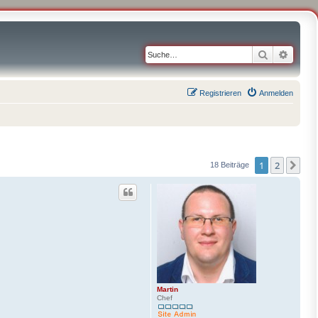
Suche
Erweit
Registrieren
Anmelden
1
2
Näc
18 Beiträge
Martin
Chef