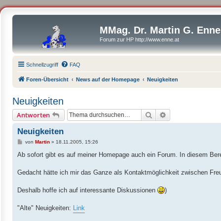
MMag. Dr. Martin G. Enne
Forum zur HP http://www.enne.at
Schnellzugriff
FAQ
Foren-Übersicht
News auf der Homepage
Neuigkeiten
Neuigkeiten
Suche
Erweiterte Suche
Antworten
Neuigkeiten
B
von
Martin
»
18.11.2005, 15:26
e
i
Ab sofort gibt es auf meiner Homepage auch ein Forum. In diesem Bere
t
r
a
Gedacht hätte ich mir das Ganze als Kontaktmöglichkeit zwischen Fr
g
Deshalb hoffe ich auf interessante Diskussionen
)
"Alte" Neuigkeiten:
Link