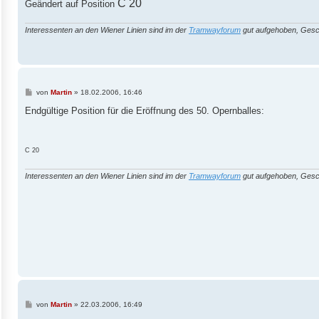
C 20
Geändert auf Position
Interessenten an den Wiener Linien sind im der
Tramwayforum
gut aufgehoben, Gesc
B
von
Martin
»
18.02.2006, 16:46
e
i
Endgültige Position für die Eröffnung des 50. Opernballes:
t
r
a
g
C 20
Interessenten an den Wiener Linien sind im der
Tramwayforum
gut aufgehoben, Gesc
B
von
Martin
»
22.03.2006, 16:49
e