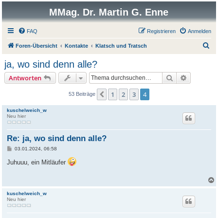
MMag. Dr. Martin G. Enne
FAQ
Registrieren
Anmelden
S
Foren-Übersicht
Kontakte
Klatsch und Tratsch
u
ja, wo sind denn alle?
c
Suche
Erweitert
Antworten
h
e
1
2
3
4
Vorherige
53 Beiträge
kuschelweich_w
Neu hier
Re: ja, wo sind denn alle?
B
03.01.2024, 06:58
e
i
Juhuuu, ein Mitläufer
t
r
a
g
kuschelweich_w
Neu hier