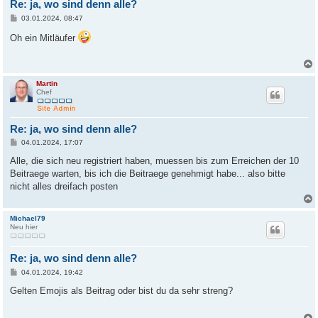
Re: ja, wo sind denn alle?
B
03.01.2024, 08:47
e
i
Oh ein Mitläufer
t
r
a
g
Martin
Chef
Re: ja, wo sind denn alle?
B
04.01.2024, 17:07
e
i
Alle, die sich neu registriert haben, muessen bis zum Erreichen der 10
t
Beitraege warten, bis ich die Beitraege genehmigt habe... also bitte
r
a
nicht alles dreifach posten
g
Michael79
Neu hier
Re: ja, wo sind denn alle?
B
04.01.2024, 19:42
e
i
Gelten Emojis als Beitrag oder bist du da sehr streng?
t
r
a