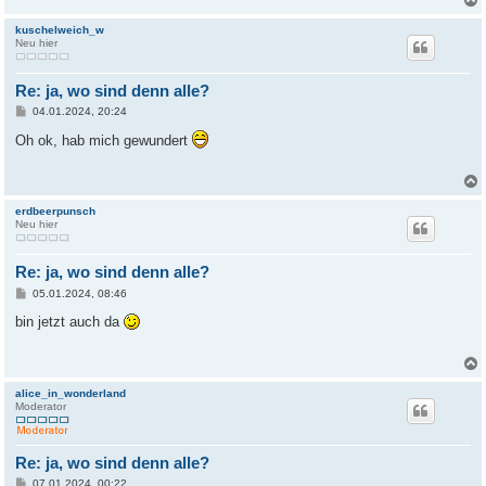
g
kuschelweich_w
Neu hier
Re: ja, wo sind denn alle?
B
04.01.2024, 20:24
e
i
Oh ok, hab mich gewundert
t
r
a
g
erdbeerpunsch
Neu hier
Re: ja, wo sind denn alle?
B
05.01.2024, 08:46
e
i
bin jetzt auch da
t
r
a
g
alice_in_wonderland
Moderator
Re: ja, wo sind denn alle?
B
07.01.2024, 00:22