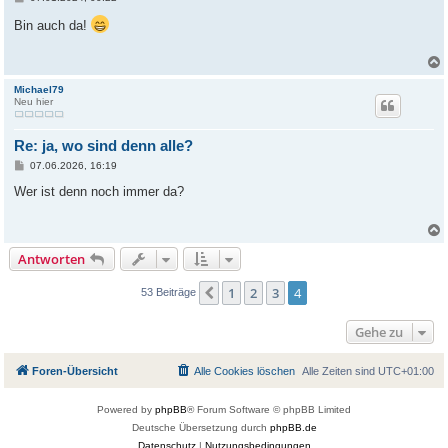
e
i
Bin auch da!
t
r
a
g
Michael79
Neu hier
Re: ja, wo sind denn alle?
B
07.06.2026, 16:19
e
i
Wer ist denn noch immer da?
t
r
a
g
Antworten
1
2
3
4
Vorherige
53 Beiträge
Gehe zu
Foren-Übersicht
Alle Cookies löschen
Alle Zeiten sind
UTC+01:00
Powered by
phpBB
® Forum Software © phpBB Limited
Deutsche Übersetzung durch
phpBB.de
Datenschutz
|
Nutzungsbedingungen