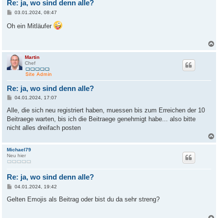
Re: ja, wo sind denn alle?
B
03.01.2024, 08:47
e
i
Oh ein Mitläufer
t
r
a
g
Martin
Chef
Re: ja, wo sind denn alle?
B
04.01.2024, 17:07
e
i
Alle, die sich neu registriert haben, muessen bis zum Erreichen der 10
t
Beitraege warten, bis ich die Beitraege genehmigt habe... also bitte
r
a
nicht alles dreifach posten
g
Michael79
Neu hier
Re: ja, wo sind denn alle?
B
04.01.2024, 19:42
e
i
Gelten Emojis als Beitrag oder bist du da sehr streng?
t
r
a