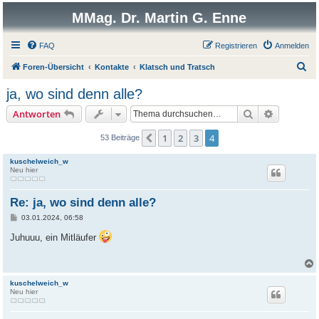
MMag. Dr. Martin G. Enne
FAQ
Registrieren
Anmelden
S
Foren-Übersicht
Kontakte
Klatsch und Tratsch
u
ja, wo sind denn alle?
c
Suche
Erweitert
Antworten
h
e
1
2
3
4
Vorherige
53 Beiträge
kuschelweich_w
Neu hier
Re: ja, wo sind denn alle?
B
03.01.2024, 06:58
e
i
Juhuuu, ein Mitläufer
t
r
a
g
kuschelweich_w
Neu hier