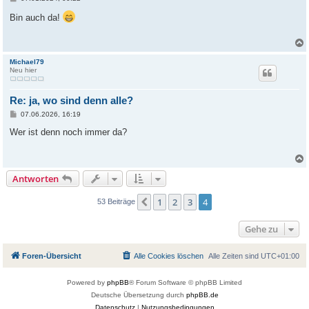
e
i
Bin auch da!
t
r
a
g
Michael79
Neu hier
Re: ja, wo sind denn alle?
B
07.06.2026, 16:19
e
i
Wer ist denn noch immer da?
t
r
a
g
Antworten
1
2
3
4
Vorherige
53 Beiträge
Gehe zu
Foren-Übersicht
Alle Cookies löschen
Alle Zeiten sind
UTC+01:00
Powered by
phpBB
® Forum Software © phpBB Limited
Deutsche Übersetzung durch
phpBB.de
Datenschutz
|
Nutzungsbedingungen