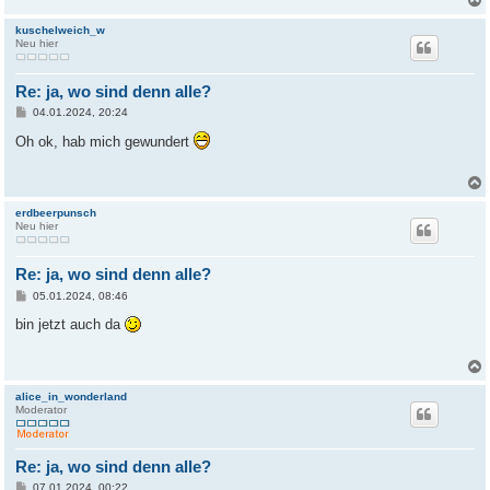
g
kuschelweich_w
Neu hier
Re: ja, wo sind denn alle?
B
04.01.2024, 20:24
e
i
Oh ok, hab mich gewundert
t
r
a
g
erdbeerpunsch
Neu hier
Re: ja, wo sind denn alle?
B
05.01.2024, 08:46
e
i
bin jetzt auch da
t
r
a
g
alice_in_wonderland
Moderator
Re: ja, wo sind denn alle?
B
07.01.2024, 00:22