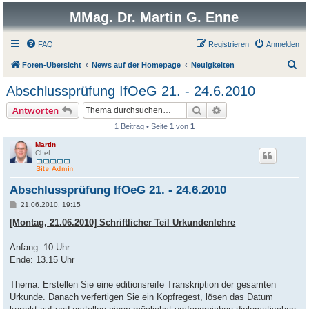
MMag. Dr. Martin G. Enne
FAQ
Registrieren
Anmelden
S
Foren-Übersicht
News auf der Homepage
Neuigkeiten
u
Abschlussprüfung IfOeG 21. - 24.6.2010
c
Suche
Erweiterte Suche
Antworten
h
1 Beitrag • Seite
1
von
1
e
Martin
Chef
Abschlussprüfung IfOeG 21. - 24.6.2010
B
21.06.2010, 19:15
e
i
[Montag, 21.06.2010] Schriftlicher Teil Urkundenlehre
t
r
a
Anfang: 10 Uhr
g
Ende: 13.15 Uhr
Thema: Erstellen Sie eine editionsreife Transkription der gesamten
Urkunde. Danach verfertigen Sie ein Kopfregest, lösen das Datum