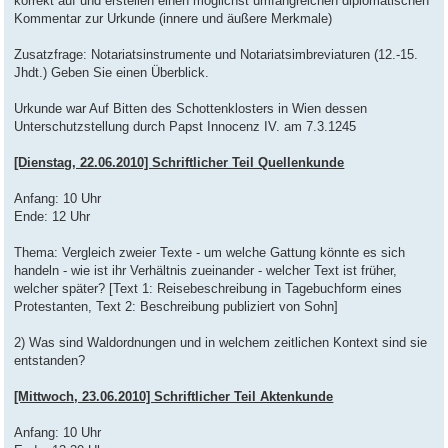
korrekt auf und erstellen einen möglichst umfangreichen diplomatischen
Kommentar zur Urkunde (innere und äußere Merkmale)
Zusatzfrage: Notariatsinstrumente und Notariatsimbreviaturen (12.-15.
Jhdt.) Geben Sie einen Überblick.
Urkunde war Auf Bitten des Schottenklosters in Wien dessen
Unterschutzstellung durch Papst Innocenz IV. am 7.3.1245
[Dienstag, 22.06.2010] Schriftlicher Teil Quellenkunde
Anfang: 10 Uhr
Ende: 12 Uhr
Thema: Vergleich zweier Texte - um welche Gattung könnte es sich
handeln - wie ist ihr Verhältnis zueinander - welcher Text ist früher,
welcher später? [Text 1: Reisebeschreibung in Tagebuchform eines
Protestanten, Text 2: Beschreibung publiziert von Sohn]
2) Was sind Waldordnungen und in welchem zeitlichen Kontext sind sie
entstanden?
[Mittwoch, 23.06.2010] Schriftlicher Teil Aktenkunde
Anfang: 10 Uhr