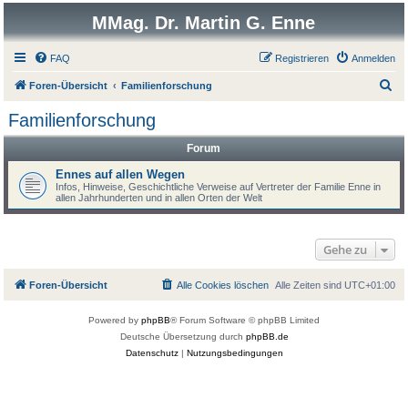
MMag. Dr. Martin G. Enne
FAQ
Registrieren
Anmelden
S
Foren-Übersicht
Familienforschung
u
Familienforschung
c
Forum
h
e
Ennes auf allen Wegen
Infos, Hinweise, Geschichtliche Verweise auf Vertreter der Familie Enne in
allen Jahrhunderten und in allen Orten der Welt
Gehe zu
Foren-Übersicht
Alle Cookies löschen
Alle Zeiten sind
UTC+01:00
Powered by
phpBB
® Forum Software © phpBB Limited
Deutsche Übersetzung durch
phpBB.de
Datenschutz
|
Nutzungsbedingungen