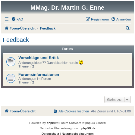
MMag. Dr. Martin G. Enne
FAQ
Registrieren
Anmelden
S
Foren-Übersicht
Feedback
u
Feedback
c
Forum
h
e
Vorschläge und Kritik
Änderungsideen?? Dann bitte hier herein
Themen:
2
Forumsinformationen
Änderungen im Forum
Themen:
2
Gehe zu
Foren-Übersicht
Alle Cookies löschen
Alle Zeiten sind
UTC+01:00
Powered by
phpBB
® Forum Software © phpBB Limited
Deutsche Übersetzung durch
phpBB.de
Datenschutz
|
Nutzungsbedingungen