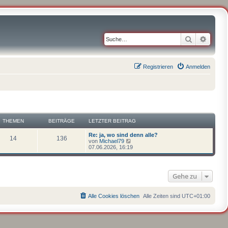
Suche
Erweit
Registrieren
Anmelden
THEMEN
BEITRÄGE
LETZTER BEITRAG
Re: ja, wo sind denn alle?
14
136
N
von
Michael79
e
07.06.2026, 16:19
u
e
s
t
Gehe zu
e
r
B
e
Alle Cookies löschen
Alle Zeiten sind
UTC+01:00
i
t
r
a
g