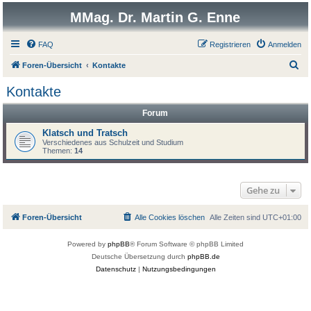
MMag. Dr. Martin G. Enne
FAQ
Registrieren
Anmelden
S
Foren-Übersicht
Kontakte
u
Kontakte
c
Forum
h
e
Klatsch und Tratsch
Verschiedenes aus Schulzeit und Studium
Themen:
14
Gehe zu
Foren-Übersicht
Alle Cookies löschen
Alle Zeiten sind
UTC+01:00
Powered by
phpBB
® Forum Software © phpBB Limited
Deutsche Übersetzung durch
phpBB.de
Datenschutz
|
Nutzungsbedingungen