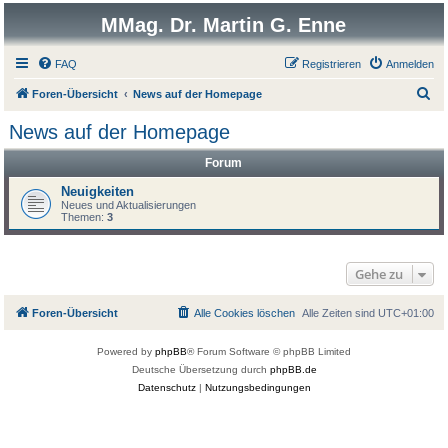
MMag. Dr. Martin G. Enne
FAQ
Registrieren
Anmelden
S
Foren-Übersicht
News auf der Homepage
u
News auf der Homepage
c
Forum
h
e
Neuigkeiten
Neues und Aktualisierungen
Themen:
3
Gehe zu
Foren-Übersicht
Alle Cookies löschen
Alle Zeiten sind
UTC+01:00
Powered by
phpBB
® Forum Software © phpBB Limited
Deutsche Übersetzung durch
phpBB.de
Datenschutz
|
Nutzungsbedingungen