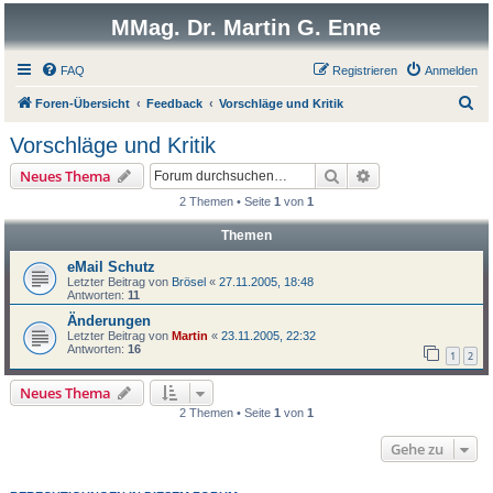
MMag. Dr. Martin G. Enne
FAQ
Registrieren
Anmelden
S
Foren-Übersicht
Feedback
Vorschläge und Kritik
u
Vorschläge und Kritik
c
Suche
Erweiterte Suche
Neues Thema
h
2 Themen • Seite
1
von
1
e
Themen
eMail Schutz
Letzter Beitrag von
Brösel
«
27.11.2005, 18:48
Antworten:
11
Änderungen
Letzter Beitrag von
Martin
«
23.11.2005, 22:32
Antworten:
16
1
2
Neues Thema
2 Themen • Seite
1
von
1
Gehe zu