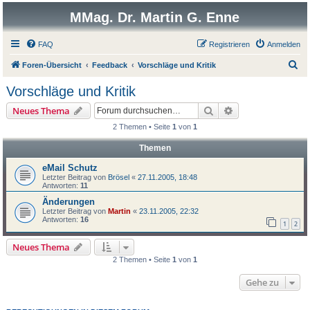
MMag. Dr. Martin G. Enne
FAQ
Registrieren
Anmelden
S
Foren-Übersicht
Feedback
Vorschläge und Kritik
u
Vorschläge und Kritik
c
Suche
Erweiterte Suche
Neues Thema
h
2 Themen • Seite
1
von
1
e
Themen
eMail Schutz
Letzter Beitrag von
Brösel
«
27.11.2005, 18:48
Antworten:
11
Änderungen
Letzter Beitrag von
Martin
«
23.11.2005, 22:32
Antworten:
16
1
2
Neues Thema
2 Themen • Seite
1
von
1
Gehe zu