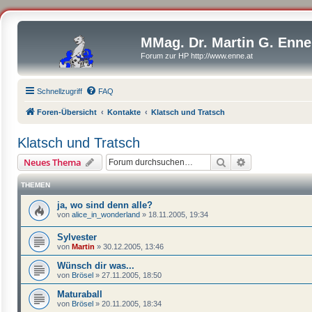
MMag. Dr. Martin G. Enne
Forum zur HP http://www.enne.at
Schnellzugriff
FAQ
Foren-Übersicht
Kontakte
Klatsch und Tratsch
Klatsch und Tratsch
Suche
Erweiterte Suc
Neues Thema
THEMEN
ja, wo sind denn alle?
von
alice_in_wonderland
»
18.11.2005, 19:34
Sylvester
von
Martin
»
30.12.2005, 13:46
Wünsch dir was...
von
Brösel
»
27.11.2005, 18:50
Maturaball
von
Brösel
»
20.11.2005, 18:34