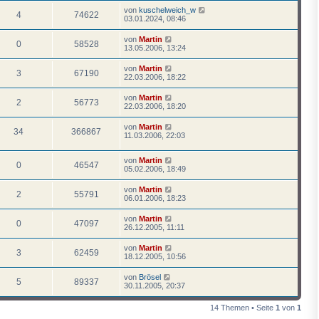
von
kuschelweich_w
4
74622
03.01.2024, 08:46
von
Martin
0
58528
13.05.2006, 13:24
von
Martin
3
67190
22.03.2006, 18:22
von
Martin
2
56773
22.03.2006, 18:20
von
Martin
34
366867
11.03.2006, 22:03
von
Martin
0
46547
05.02.2006, 18:49
von
Martin
2
55791
06.01.2006, 18:23
von
Martin
0
47097
26.12.2005, 11:11
von
Martin
3
62459
18.12.2005, 10:56
von
Brösel
5
89337
30.11.2005, 20:37
14 Themen • Seite
1
von
1