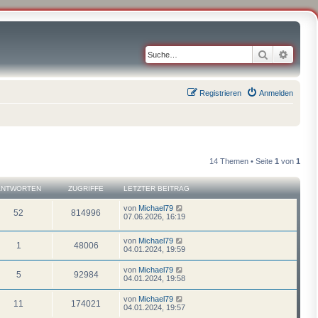
Suche
Erweit
Registrieren
Anmelden
14 Themen • Seite
1
von
1
ANTWORTEN
ZUGRIFFE
LETZTER BEITRAG
von
Michael79
52
814996
07.06.2026, 16:19
von
Michael79
1
48006
04.01.2024, 19:59
von
Michael79
5
92984
04.01.2024, 19:58
von
Michael79
11
174021
04.01.2024, 19:57