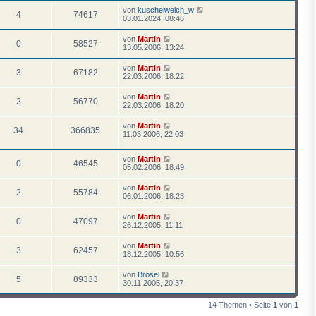
von
kuschelweich_w
4
74617
03.01.2024, 08:46
von
Martin
0
58527
13.05.2006, 13:24
von
Martin
3
67182
22.03.2006, 18:22
von
Martin
2
56770
22.03.2006, 18:20
von
Martin
34
366835
11.03.2006, 22:03
von
Martin
0
46545
05.02.2006, 18:49
von
Martin
2
55784
06.01.2006, 18:23
von
Martin
0
47097
26.12.2005, 11:11
von
Martin
3
62457
18.12.2005, 10:56
von
Brösel
5
89333
30.11.2005, 20:37
14 Themen • Seite
1
von
1