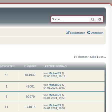
Suche
Erweit
Registrieren
Anmelden
14 Themen • Seite
1
von
1
ANTWORTEN
ZUGRIFFE
LETZTER BEITRAG
von
Michael79
52
814932
07.06.2026, 16:19
von
Michael79
1
48001
04.01.2024, 19:59
von
Michael79
5
92979
04.01.2024, 19:58
von
Michael79
11
174016
04.01.2024, 19:57