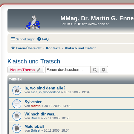
MMag. Dr. Martin G. Enne
Forum zur HP http://www.enne.at
Schnellzugriff
FAQ
Foren-Übersicht
Kontakte
Klatsch und Tratsch
Klatsch und Tratsch
Suche
Erweiterte Suc
Neues Thema
THEMEN
ja, wo sind denn alle?
von
alice_in_wonderland
»
18.11.2005, 19:34
Sylvester
von
Martin
»
30.12.2005, 13:46
Wünsch dir was...
von
Brösel
»
27.11.2005, 18:50
Maturaball
von
Brösel
»
20.11.2005, 18:34