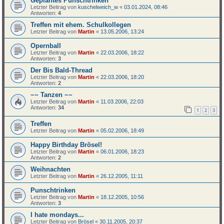
Geplantes Punschtrinken
Letzter Beitrag von
kuschelweich_w
«
03.01.2024, 08:46
Antworten:
4
Treffen mit ehem. Schulkollegen
Letzter Beitrag von
Martin
«
13.05.2006, 13:24
Opernball
Letzter Beitrag von
Martin
«
22.03.2006, 18:22
Antworten:
3
Der Bis Bald-Thread
Letzter Beitrag von
Martin
«
22.03.2006, 18:20
Antworten:
2
~~ Tanzen ~~
Letzter Beitrag von
Martin
«
11.03.2006, 22:03
Antworten:
34
1
2
3
Treffen
Letzter Beitrag von
Martin
«
05.02.2006, 18:49
Happy Birthday Brösel!
Letzter Beitrag von
Martin
«
06.01.2006, 18:23
Antworten:
2
Weihnachten
Letzter Beitrag von
Martin
«
26.12.2005, 11:11
Punschtrinken
Letzter Beitrag von
Martin
«
18.12.2005, 10:56
Antworten:
3
I hate mondays...
Letzter Beitrag von
Brösel
«
30.11.2005, 20:37