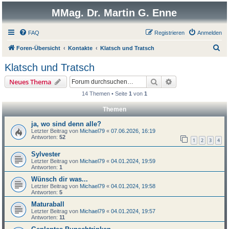
MMag. Dr. Martin G. Enne
FAQ
Registrieren
Anmelden
S
Foren-Übersicht
Kontakte
Klatsch und Tratsch
u
Klatsch und Tratsch
c
Suche
Erweiterte Suche
Neues Thema
h
14 Themen • Seite
1
von
1
e
Themen
ja, wo sind denn alle?
Letzter Beitrag von
Michael79
«
07.06.2026, 16:19
Antworten:
52
1
2
3
4
Sylvester
Letzter Beitrag von
Michael79
«
04.01.2024, 19:59
Antworten:
1
Wünsch dir was...
Letzter Beitrag von
Michael79
«
04.01.2024, 19:58
Antworten:
5
Maturaball
Letzter Beitrag von
Michael79
«
04.01.2024, 19:57
Antworten:
11