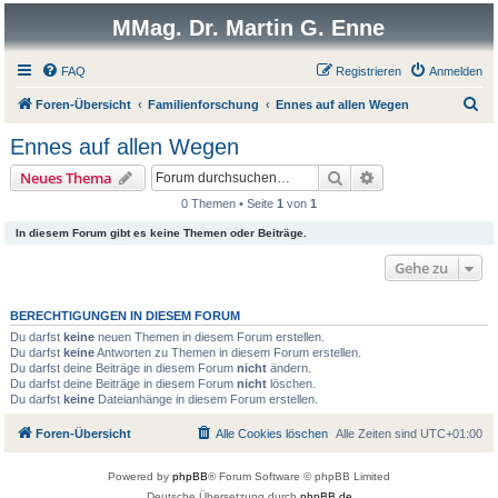
MMag. Dr. Martin G. Enne
FAQ
Registrieren
Anmelden
S
Foren-Übersicht
Familienforschung
Ennes auf allen Wegen
u
Ennes auf allen Wegen
c
Suche
Erweiterte Suche
Neues Thema
h
0 Themen • Seite
1
von
1
e
In diesem Forum gibt es keine Themen oder Beiträge.
Gehe zu
BERECHTIGUNGEN IN DIESEM FORUM
Du darfst
keine
neuen Themen in diesem Forum erstellen.
Du darfst
keine
Antworten zu Themen in diesem Forum erstellen.
Du darfst deine Beiträge in diesem Forum
nicht
ändern.
Du darfst deine Beiträge in diesem Forum
nicht
löschen.
Du darfst
keine
Dateianhänge in diesem Forum erstellen.
Foren-Übersicht
Alle Cookies löschen
Alle Zeiten sind
UTC+01:00
Powered by
phpBB
® Forum Software © phpBB Limited
Deutsche Übersetzung durch
phpBB.de