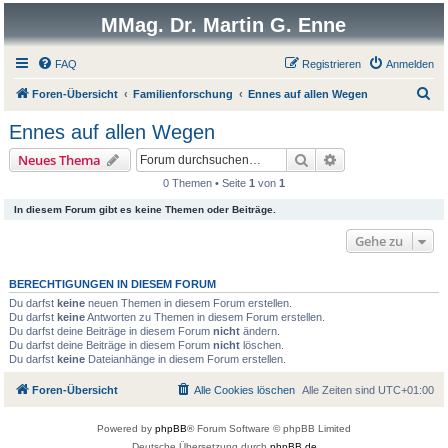
MMag. Dr. Martin G. Enne
FAQ
Registrieren
Anmelden
S
Foren-Übersicht
Familienforschung
Ennes auf allen Wegen
u
Ennes auf allen Wegen
c
Suche
Erweiterte Suche
Neues Thema
h
0 Themen • Seite
1
von
1
e
In diesem Forum gibt es keine Themen oder Beiträge.
Gehe zu
BERECHTIGUNGEN IN DIESEM FORUM
Du darfst
keine
neuen Themen in diesem Forum erstellen.
Du darfst
keine
Antworten zu Themen in diesem Forum erstellen.
Du darfst deine Beiträge in diesem Forum
nicht
ändern.
Du darfst deine Beiträge in diesem Forum
nicht
löschen.
Du darfst
keine
Dateianhänge in diesem Forum erstellen.
Foren-Übersicht
Alle Cookies löschen
Alle Zeiten sind
UTC+01:00
Powered by
phpBB
® Forum Software © phpBB Limited
Deutsche Übersetzung durch
phpBB.de