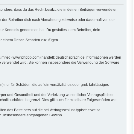
besondere, dass du das Recht besitzt, die in deinen Beiträgen verwendeten
n der Betreiber dich nach Abmahnung zeitweise oder dauerhaft von der
ht zur Kenntnis genommen hat. Du gestattest dem Betreiber, dein
der einem Dritten Schaden zuzufügen.
 Limited (www.phpbb.com) handelt; deutschsprachige Informationen werden
are verwendet wird. Sie können insbesondere die Verwendung der Software
) nur für Schäden, die auf ein vorsätzliches oder grob fahrlässiges
per und Gesundheit und der Verletzung wesentlicher Vertragspflichten
hnittsschäden begrenzt. Dies gilt auch für mittelbare Folgeschäden wie
en des Betreibers auf die bei Vertragsschluss typischerweise
den, insbesondere entgangenen Gewinn.