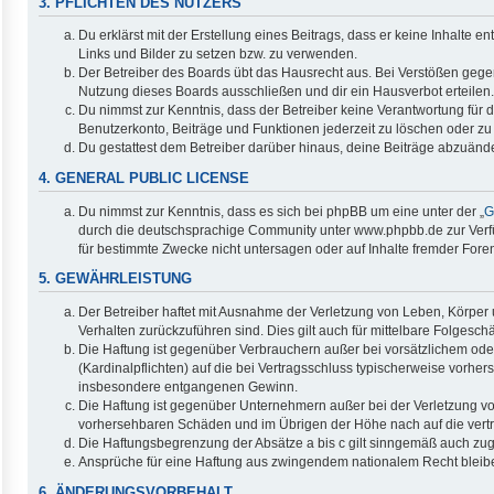
3. PFLICHTEN DES NUTZERS
Du erklärst mit der Erstellung eines Beitrags, dass er keine Inhalte 
Links und Bilder zu setzen bzw. zu verwenden.
Der Betreiber des Boards übt das Hausrecht aus. Bei Verstößen geg
Nutzung dieses Boards ausschließen und dir ein Hausverbot erteilen.
Du nimmst zur Kenntnis, dass der Betreiber keine Verantwortung für di
Benutzerkonto, Beiträge und Funktionen jederzeit zu löschen oder zu
Du gestattest dem Betreiber darüber hinaus, deine Beiträge abzuände
4. GENERAL PUBLIC LICENSE
Du nimmst zur Kenntnis, dass es sich bei phpBB um eine unter der „
G
durch die deutschsprachige Community unter www.phpbb.de zur Verfüg
für bestimmte Zwecke nicht untersagen oder auf Inhalte fremder Fore
5. GEWÄHRLEISTUNG
Der Betreiber haftet mit Ausnahme der Verletzung von Leben, Körper u
Verhalten zurückzuführen sind. Dies gilt auch für mittelbare Folge
Die Haftung ist gegenüber Verbrauchern außer bei vorsätzlichem ode
(Kardinalpflichten) auf die bei Vertragsschluss typischerweise vorh
insbesondere entgangenen Gewinn.
Die Haftung ist gegenüber Unternehmern außer bei der Verletzung vo
vorhersehbaren Schäden und im Übrigen der Höhe nach auf die vertr
Die Haftungsbegrenzung der Absätze a bis c gilt sinngemäß auch zugu
Ansprüche für eine Haftung aus zwingendem nationalem Recht bleib
6. ÄNDERUNGSVORBEHALT