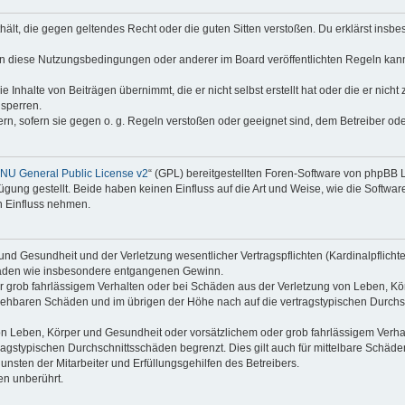
enthält, die gegen geltendes Recht oder die guten Sitten verstoßen. Du erklärst ins
en diese Nutzungsbedingungen oder anderer im Board veröffentlichten Regeln kan
e Inhalte von Beiträgen übernimmt, die er nicht selbst erstellt hat oder die er nic
 sperren.
rn, sofern sie gegen o. g. Regeln verstoßen oder geeignet sind, dem Betreiber o
NU General Public License v2
“ (GPL) bereitgestellten Foren-Software von phpBB
ung gestellt. Beide haben keinen Einfluss auf die Art und Weise, wie die Softw
n Einfluss nehmen.
nd Gesundheit und der Verletzung wesentlicher Vertragspflichten (Kardinalpflichten
schäden wie insbesondere entgangenen Gewinn.
r grob fahrlässigem Verhalten oder bei Schäden aus der Verletzung von Leben, Kör
ersehbaren Schäden und im übrigen der Höhe nach auf die vertragstypischen Durchsc
n Leben, Körper und Gesundheit oder vorsätzlichem oder grob fahrlässigem Verhalt
agstypischen Durchschnittsschäden begrenzt. Dies gilt auch für mittelbare Schä
nsten der Mitarbeiter und Erfüllungsgehilfen des Betreibers.
en unberührt.