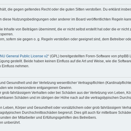
enthält, die gegen geltendes Recht oder die guten Sitten verstoßen. Du erklärst ins
en diese Nutzungsbedingungen oder anderer im Board veröffentlichten Regeln kan
e Inhalte von Beiträgen übernimmt, die er nicht selbst erstellt hat oder die er nic
 sperren.
rn, sofern sie gegen o. g. Regeln verstoßen oder geeignet sind, dem Betreiber o
NU General Public License v2
“ (GPL) bereitgestellten Foren-Software von phpBB
ung gestellt. Beide haben keinen Einfluss auf die Art und Weise, wie die Softw
n Einfluss nehmen.
nd Gesundheit und der Verletzung wesentlicher Vertragspflichten (Kardinalpflichten
schäden wie insbesondere entgangenen Gewinn.
r grob fahrlässigem Verhalten oder bei Schäden aus der Verletzung von Leben, Kör
ersehbaren Schäden und im übrigen der Höhe nach auf die vertragstypischen Durchsc
n Leben, Körper und Gesundheit oder vorsätzlichem oder grob fahrlässigem Verhalt
agstypischen Durchschnittsschäden begrenzt. Dies gilt auch für mittelbare Schä
nsten der Mitarbeiter und Erfüllungsgehilfen des Betreibers.
en unberührt.