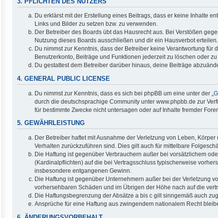
3. PFLICHTEN DES NUTZERS
Du erklärst mit der Erstellung eines Beitrags, dass er keine Inhalte 
Links und Bilder zu setzen bzw. zu verwenden.
Der Betreiber des Boards übt das Hausrecht aus. Bei Verstößen geg
Nutzung dieses Boards ausschließen und dir ein Hausverbot erteilen.
Du nimmst zur Kenntnis, dass der Betreiber keine Verantwortung für di
Benutzerkonto, Beiträge und Funktionen jederzeit zu löschen oder zu
Du gestattest dem Betreiber darüber hinaus, deine Beiträge abzuände
4. GENERAL PUBLIC LICENSE
Du nimmst zur Kenntnis, dass es sich bei phpBB um eine unter der „
G
durch die deutschsprachige Community unter www.phpbb.de zur Verfüg
für bestimmte Zwecke nicht untersagen oder auf Inhalte fremder Fore
5. GEWÄHRLEISTUNG
Der Betreiber haftet mit Ausnahme der Verletzung von Leben, Körper u
Verhalten zurückzuführen sind. Dies gilt auch für mittelbare Folge
Die Haftung ist gegenüber Verbrauchern außer bei vorsätzlichem ode
(Kardinalpflichten) auf die bei Vertragsschluss typischerweise vorh
insbesondere entgangenen Gewinn.
Die Haftung ist gegenüber Unternehmern außer bei der Verletzung vo
vorhersehbaren Schäden und im Übrigen der Höhe nach auf die vertr
Die Haftungsbegrenzung der Absätze a bis c gilt sinngemäß auch zugu
Ansprüche für eine Haftung aus zwingendem nationalem Recht bleib
6. ÄNDERUNGSVORBEHALT