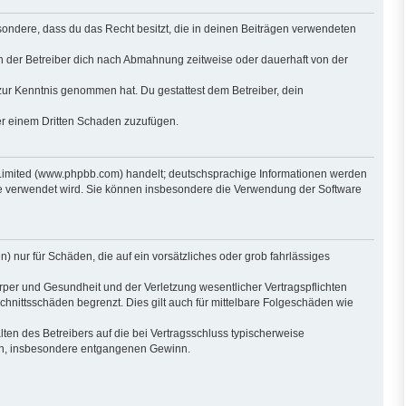
besondere, dass du das Recht besitzt, die in deinen Beiträgen verwendeten
n der Betreiber dich nach Abmahnung zeitweise oder dauerhaft von der
ht zur Kenntnis genommen hat. Du gestattest dem Betreiber, dein
der einem Dritten Schaden zuzufügen.
 Limited (www.phpbb.com) handelt; deutschsprachige Informationen werden
are verwendet wird. Sie können insbesondere die Verwendung der Software
) nur für Schäden, die auf ein vorsätzliches oder grob fahrlässiges
per und Gesundheit und der Verletzung wesentlicher Vertragspflichten
hnittsschäden begrenzt. Dies gilt auch für mittelbare Folgeschäden wie
en des Betreibers auf die bei Vertragsschluss typischerweise
den, insbesondere entgangenen Gewinn.