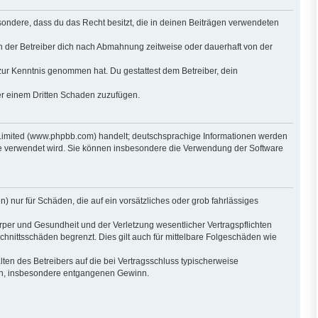
besondere, dass du das Recht besitzt, die in deinen Beiträgen verwendeten
n der Betreiber dich nach Abmahnung zeitweise oder dauerhaft von der
ht zur Kenntnis genommen hat. Du gestattest dem Betreiber, dein
der einem Dritten Schaden zuzufügen.
 Limited (www.phpbb.com) handelt; deutschsprachige Informationen werden
are verwendet wird. Sie können insbesondere die Verwendung der Software
) nur für Schäden, die auf ein vorsätzliches oder grob fahrlässiges
per und Gesundheit und der Verletzung wesentlicher Vertragspflichten
hnittsschäden begrenzt. Dies gilt auch für mittelbare Folgeschäden wie
en des Betreibers auf die bei Vertragsschluss typischerweise
den, insbesondere entgangenen Gewinn.