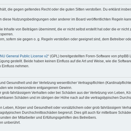
enthält, die gegen geltendes Recht oder die guten Sitten verstoßen. Du erklärst ins
en diese Nutzungsbedingungen oder anderer im Board veröffentlichten Regeln kan
e Inhalte von Beiträgen übernimmt, die er nicht selbst erstellt hat oder die er nic
 sperren.
rn, sofern sie gegen o. g. Regeln verstoßen oder geeignet sind, dem Betreiber o
NU General Public License v2
“ (GPL) bereitgestellten Foren-Software von phpBB
ung gestellt. Beide haben keinen Einfluss auf die Art und Weise, wie die Softw
n Einfluss nehmen.
nd Gesundheit und der Verletzung wesentlicher Vertragspflichten (Kardinalpflichten
schäden wie insbesondere entgangenen Gewinn.
r grob fahrlässigem Verhalten oder bei Schäden aus der Verletzung von Leben, Kör
ersehbaren Schäden und im übrigen der Höhe nach auf die vertragstypischen Durchsc
n Leben, Körper und Gesundheit oder vorsätzlichem oder grob fahrlässigem Verhalt
agstypischen Durchschnittsschäden begrenzt. Dies gilt auch für mittelbare Schä
nsten der Mitarbeiter und Erfüllungsgehilfen des Betreibers.
en unberührt.