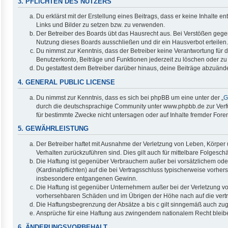
3. PFLICHTEN DES NUTZERS
Du erklärst mit der Erstellung eines Beitrags, dass er keine Inhalte 
Links und Bilder zu setzen bzw. zu verwenden.
Der Betreiber des Boards übt das Hausrecht aus. Bei Verstößen geg
Nutzung dieses Boards ausschließen und dir ein Hausverbot erteilen.
Du nimmst zur Kenntnis, dass der Betreiber keine Verantwortung für di
Benutzerkonto, Beiträge und Funktionen jederzeit zu löschen oder zu
Du gestattest dem Betreiber darüber hinaus, deine Beiträge abzuände
4. GENERAL PUBLIC LICENSE
Du nimmst zur Kenntnis, dass es sich bei phpBB um eine unter der „
G
durch die deutschsprachige Community unter www.phpbb.de zur Verfüg
für bestimmte Zwecke nicht untersagen oder auf Inhalte fremder Fore
5. GEWÄHRLEISTUNG
Der Betreiber haftet mit Ausnahme der Verletzung von Leben, Körper u
Verhalten zurückzuführen sind. Dies gilt auch für mittelbare Folge
Die Haftung ist gegenüber Verbrauchern außer bei vorsätzlichem ode
(Kardinalpflichten) auf die bei Vertragsschluss typischerweise vorh
insbesondere entgangenen Gewinn.
Die Haftung ist gegenüber Unternehmern außer bei der Verletzung vo
vorhersehbaren Schäden und im Übrigen der Höhe nach auf die vertr
Die Haftungsbegrenzung der Absätze a bis c gilt sinngemäß auch zugu
Ansprüche für eine Haftung aus zwingendem nationalem Recht bleib
6. ÄNDERUNGSVORBEHALT