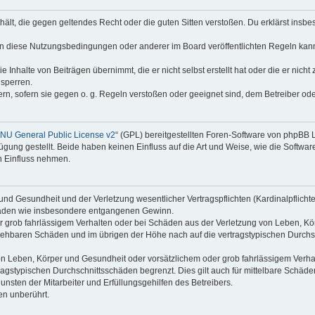
enthält, die gegen geltendes Recht oder die guten Sitten verstoßen. Du erklärst ins
en diese Nutzungsbedingungen oder anderer im Board veröffentlichten Regeln kan
e Inhalte von Beiträgen übernimmt, die er nicht selbst erstellt hat oder die er nic
 sperren.
rn, sofern sie gegen o. g. Regeln verstoßen oder geeignet sind, dem Betreiber o
NU General Public License v2
“ (GPL) bereitgestellten Foren-Software von phpBB
ung gestellt. Beide haben keinen Einfluss auf die Art und Weise, wie die Softw
n Einfluss nehmen.
nd Gesundheit und der Verletzung wesentlicher Vertragspflichten (Kardinalpflichten
schäden wie insbesondere entgangenen Gewinn.
r grob fahrlässigem Verhalten oder bei Schäden aus der Verletzung von Leben, Kör
ersehbaren Schäden und im übrigen der Höhe nach auf die vertragstypischen Durchsc
n Leben, Körper und Gesundheit oder vorsätzlichem oder grob fahrlässigem Verhalt
agstypischen Durchschnittsschäden begrenzt. Dies gilt auch für mittelbare Schä
nsten der Mitarbeiter und Erfüllungsgehilfen des Betreibers.
en unberührt.