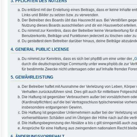
3. PFLICHTEN DES NUTZERS
Du erklärst mit der Erstellung eines Beitrags, dass er keine Inhalte 
Links und Bilder zu setzen bzw. zu verwenden.
Der Betreiber des Boards übt das Hausrecht aus. Bei Verstößen geg
Nutzung dieses Boards ausschließen und dir ein Hausverbot erteilen.
Du nimmst zur Kenntnis, dass der Betreiber keine Verantwortung für di
Benutzerkonto, Beiträge und Funktionen jederzeit zu löschen oder zu
Du gestattest dem Betreiber darüber hinaus, deine Beiträge abzuände
4. GENERAL PUBLIC LICENSE
Du nimmst zur Kenntnis, dass es sich bei phpBB um eine unter der „
G
durch die deutschsprachige Community unter www.phpbb.de zur Verfüg
für bestimmte Zwecke nicht untersagen oder auf Inhalte fremder Fore
5. GEWÄHRLEISTUNG
Der Betreiber haftet mit Ausnahme der Verletzung von Leben, Körper u
Verhalten zurückzuführen sind. Dies gilt auch für mittelbare Folge
Die Haftung ist gegenüber Verbrauchern außer bei vorsätzlichem ode
(Kardinalpflichten) auf die bei Vertragsschluss typischerweise vorh
insbesondere entgangenen Gewinn.
Die Haftung ist gegenüber Unternehmern außer bei der Verletzung vo
vorhersehbaren Schäden und im Übrigen der Höhe nach auf die vertr
Die Haftungsbegrenzung der Absätze a bis c gilt sinngemäß auch zugu
Ansprüche für eine Haftung aus zwingendem nationalem Recht bleib
6. ÄNDERUNGSVORBEHALT