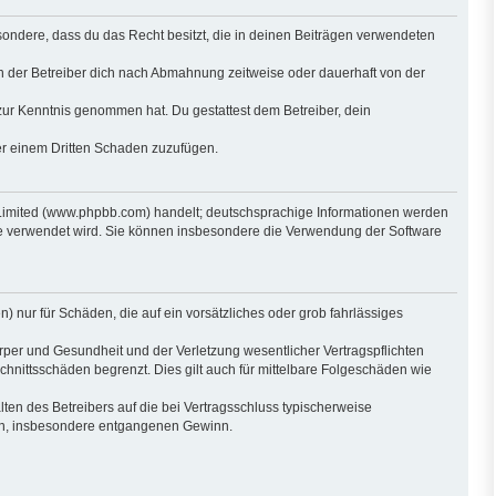
besondere, dass du das Recht besitzt, die in deinen Beiträgen verwendeten
n der Betreiber dich nach Abmahnung zeitweise oder dauerhaft von der
ht zur Kenntnis genommen hat. Du gestattest dem Betreiber, dein
der einem Dritten Schaden zuzufügen.
 Limited (www.phpbb.com) handelt; deutschsprachige Informationen werden
are verwendet wird. Sie können insbesondere die Verwendung der Software
) nur für Schäden, die auf ein vorsätzliches oder grob fahrlässiges
per und Gesundheit und der Verletzung wesentlicher Vertragspflichten
hnittsschäden begrenzt. Dies gilt auch für mittelbare Folgeschäden wie
en des Betreibers auf die bei Vertragsschluss typischerweise
den, insbesondere entgangenen Gewinn.