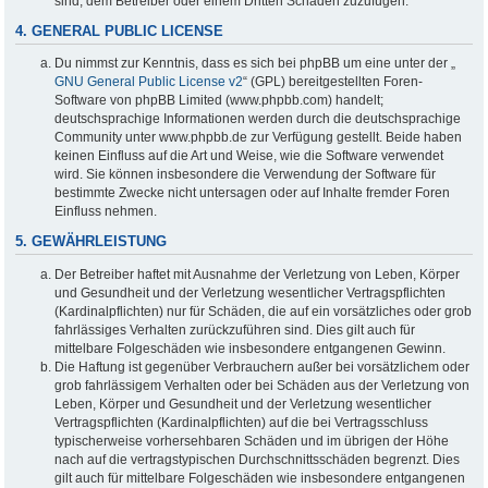
sind, dem Betreiber oder einem Dritten Schaden zuzufügen.
4. GENERAL PUBLIC LICENSE
Du nimmst zur Kenntnis, dass es sich bei phpBB um eine unter der „
GNU General Public License v2
“ (GPL) bereitgestellten Foren-
Software von phpBB Limited (www.phpbb.com) handelt;
deutschsprachige Informationen werden durch die deutschsprachige
Community unter www.phpbb.de zur Verfügung gestellt. Beide haben
keinen Einfluss auf die Art und Weise, wie die Software verwendet
wird. Sie können insbesondere die Verwendung der Software für
bestimmte Zwecke nicht untersagen oder auf Inhalte fremder Foren
Einfluss nehmen.
5. GEWÄHRLEISTUNG
Der Betreiber haftet mit Ausnahme der Verletzung von Leben, Körper
und Gesundheit und der Verletzung wesentlicher Vertragspflichten
(Kardinalpflichten) nur für Schäden, die auf ein vorsätzliches oder grob
fahrlässiges Verhalten zurückzuführen sind. Dies gilt auch für
mittelbare Folgeschäden wie insbesondere entgangenen Gewinn.
Die Haftung ist gegenüber Verbrauchern außer bei vorsätzlichem oder
grob fahrlässigem Verhalten oder bei Schäden aus der Verletzung von
Leben, Körper und Gesundheit und der Verletzung wesentlicher
Vertragspflichten (Kardinalpflichten) auf die bei Vertragsschluss
typischerweise vorhersehbaren Schäden und im übrigen der Höhe
nach auf die vertragstypischen Durchschnittsschäden begrenzt. Dies
gilt auch für mittelbare Folgeschäden wie insbesondere entgangenen