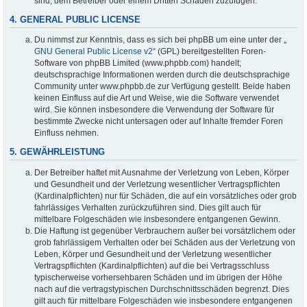
sind, dem Betreiber oder einem Dritten Schaden zuzufügen.
4. GENERAL PUBLIC LICENSE
Du nimmst zur Kenntnis, dass es sich bei phpBB um eine unter der „
GNU General Public License v2
“ (GPL) bereitgestellten Foren-
Software von phpBB Limited (www.phpbb.com) handelt;
deutschsprachige Informationen werden durch die deutschsprachige
Community unter www.phpbb.de zur Verfügung gestellt. Beide haben
keinen Einfluss auf die Art und Weise, wie die Software verwendet
wird. Sie können insbesondere die Verwendung der Software für
bestimmte Zwecke nicht untersagen oder auf Inhalte fremder Foren
Einfluss nehmen.
5. GEWÄHRLEISTUNG
Der Betreiber haftet mit Ausnahme der Verletzung von Leben, Körper
und Gesundheit und der Verletzung wesentlicher Vertragspflichten
(Kardinalpflichten) nur für Schäden, die auf ein vorsätzliches oder grob
fahrlässiges Verhalten zurückzuführen sind. Dies gilt auch für
mittelbare Folgeschäden wie insbesondere entgangenen Gewinn.
Die Haftung ist gegenüber Verbrauchern außer bei vorsätzlichem oder
grob fahrlässigem Verhalten oder bei Schäden aus der Verletzung von
Leben, Körper und Gesundheit und der Verletzung wesentlicher
Vertragspflichten (Kardinalpflichten) auf die bei Vertragsschluss
typischerweise vorhersehbaren Schäden und im übrigen der Höhe
nach auf die vertragstypischen Durchschnittsschäden begrenzt. Dies
gilt auch für mittelbare Folgeschäden wie insbesondere entgangenen