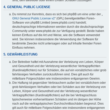
sind, dem Betreiber oder einem Dritten Schaden zuzufügen.
4. GENERAL PUBLIC LICENSE
Du nimmst zur Kenntnis, dass es sich bei phpBB um eine unter der „
GNU General Public License v2
“ (GPL) bereitgestellten Foren-
Software von phpBB Limited (www.phpbb.com) handelt;
deutschsprachige Informationen werden durch die deutschsprachige
Community unter www.phpbb.de zur Verfügung gestellt. Beide haben
keinen Einfluss auf die Art und Weise, wie die Software verwendet
wird. Sie können insbesondere die Verwendung der Software für
bestimmte Zwecke nicht untersagen oder auf Inhalte fremder Foren
Einfluss nehmen.
5. GEWÄHRLEISTUNG
Der Betreiber haftet mit Ausnahme der Verletzung von Leben, Körper
und Gesundheit und der Verletzung wesentlicher Vertragspflichten
(Kardinalpflichten) nur für Schäden, die auf ein vorsätzliches oder grob
fahrlässiges Verhalten zurückzuführen sind. Dies gilt auch für
mittelbare Folgeschäden wie insbesondere entgangenen Gewinn.
Die Haftung ist gegenüber Verbrauchern außer bei vorsätzlichem oder
grob fahrlässigem Verhalten oder bei Schäden aus der Verletzung von
Leben, Körper und Gesundheit und der Verletzung wesentlicher
Vertragspflichten (Kardinalpflichten) auf die bei Vertragsschluss
typischerweise vorhersehbaren Schäden und im übrigen der Höhe
nach auf die vertragstypischen Durchschnittsschäden begrenzt. Dies
gilt auch für mittelbare Folgeschäden wie insbesondere entgangenen