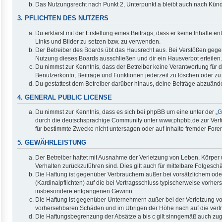
Das Nutzungsrecht nach Punkt 2, Unterpunkt a bleibt auch nach Kün
3. PFLICHTEN DES NUTZERS
Du erklärst mit der Erstellung eines Beitrags, dass er keine Inhalte 
Links und Bilder zu setzen bzw. zu verwenden.
Der Betreiber des Boards übt das Hausrecht aus. Bei Verstößen geg
Nutzung dieses Boards ausschließen und dir ein Hausverbot erteilen.
Du nimmst zur Kenntnis, dass der Betreiber keine Verantwortung für di
Benutzerkonto, Beiträge und Funktionen jederzeit zu löschen oder zu
Du gestattest dem Betreiber darüber hinaus, deine Beiträge abzuände
4. GENERAL PUBLIC LICENSE
Du nimmst zur Kenntnis, dass es sich bei phpBB um eine unter der „
G
durch die deutschsprachige Community unter www.phpbb.de zur Verfüg
für bestimmte Zwecke nicht untersagen oder auf Inhalte fremder Fore
5. GEWÄHRLEISTUNG
Der Betreiber haftet mit Ausnahme der Verletzung von Leben, Körper u
Verhalten zurückzuführen sind. Dies gilt auch für mittelbare Folge
Die Haftung ist gegenüber Verbrauchern außer bei vorsätzlichem ode
(Kardinalpflichten) auf die bei Vertragsschluss typischerweise vorh
insbesondere entgangenen Gewinn.
Die Haftung ist gegenüber Unternehmern außer bei der Verletzung vo
vorhersehbaren Schäden und im Übrigen der Höhe nach auf die vertr
Die Haftungsbegrenzung der Absätze a bis c gilt sinngemäß auch zugu