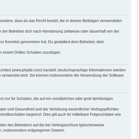
besondere, dass du das Recht besitzt, die in deinen Beiträgen verwendeten
n der Betreiber dich nach Abmahnung zeitweise oder dauerhaft von der
ht zur Kenntnis genommen hat. Du gestattest dem Betreiber, dein
der einem Dritten Schaden zuzufügen.
 Limited (www.phpbb.com) handelt; deutschsprachige Informationen werden
are verwendet wird. Sie können insbesondere die Verwendung der Software
) nur für Schäden, die auf ein vorsätzliches oder grob fahrlässiges
per und Gesundheit und der Verletzung wesentlicher Vertragspflichten
hnittsschäden begrenzt. Dies gilt auch für mittelbare Folgeschäden wie
en des Betreibers auf die bei Vertragsschluss typischerweise
den, insbesondere entgangenen Gewinn.