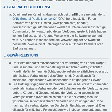
sind, dem Betreiber oder einem Dritten Schaden zuzufügen.
4. GENERAL PUBLIC LICENSE
Du nimmst zur Kenntnis, dass es sich bei phpBB um eine unter der „
GNU General Public License v2
“ (GPL) bereitgestellten Foren-
Software von phpBB Limited (www.phpbb.com) handelt;
deutschsprachige Informationen werden durch die deutschsprachige
Community unter www.phpbb.de zur Verfügung gestellt. Beide haben
keinen Einfluss auf die Art und Weise, wie die Software verwendet
wird. Sie können insbesondere die Verwendung der Software für
bestimmte Zwecke nicht untersagen oder auf Inhalte fremder Foren
Einfluss nehmen.
5. GEWÄHRLEISTUNG
Der Betreiber haftet mit Ausnahme der Verletzung von Leben, Körper
und Gesundheit und der Verletzung wesentlicher Vertragspflichten
(Kardinalpflichten) nur für Schäden, die auf ein vorsätzliches oder grob
fahrlässiges Verhalten zurückzuführen sind. Dies gilt auch für
mittelbare Folgeschäden wie insbesondere entgangenen Gewinn.
Die Haftung ist gegenüber Verbrauchern außer bei vorsätzlichem oder
grob fahrlässigem Verhalten oder bei Schäden aus der Verletzung von
Leben, Körper und Gesundheit und der Verletzung wesentlicher
Vertragspflichten (Kardinalpflichten) auf die bei Vertragsschluss
typischerweise vorhersehbaren Schäden und im übrigen der Höhe
nach auf die vertragstypischen Durchschnittsschäden begrenzt. Dies
gilt auch für mittelbare Folgeschäden wie insbesondere entgangenen