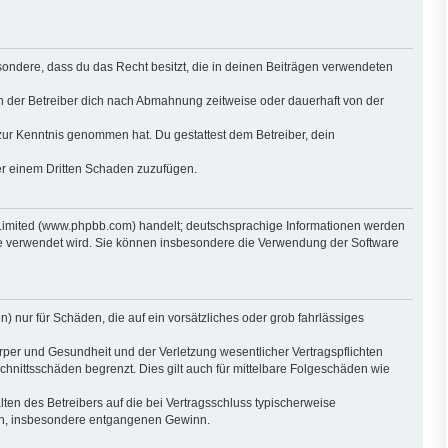
besondere, dass du das Recht besitzt, die in deinen Beiträgen verwendeten
n der Betreiber dich nach Abmahnung zeitweise oder dauerhaft von der
ht zur Kenntnis genommen hat. Du gestattest dem Betreiber, dein
der einem Dritten Schaden zuzufügen.
 Limited (www.phpbb.com) handelt; deutschsprachige Informationen werden
are verwendet wird. Sie können insbesondere die Verwendung der Software
) nur für Schäden, die auf ein vorsätzliches oder grob fahrlässiges
per und Gesundheit und der Verletzung wesentlicher Vertragspflichten
hnittsschäden begrenzt. Dies gilt auch für mittelbare Folgeschäden wie
en des Betreibers auf die bei Vertragsschluss typischerweise
den, insbesondere entgangenen Gewinn.