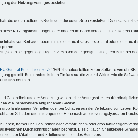
digung des Nutzungsvertrages bestehen.
enthält, die gegen geltendes Recht oder die guten Sitten verstoßen. Du erklärst ins
en diese Nutzungsbedingungen oder anderer im Board veröffentlichten Regeln kan
e Inhalte von Beiträgen übernimmt, die er nicht selbst erstellt hat oder die er nic
 sperren.
rn, sofern sie gegen o. g. Regeln verstoßen oder geeignet sind, dem Betreiber o
NU General Public License v2
“ (GPL) bereitgestellten Foren-Software von phpBB
ung gestellt. Beide haben keinen Einfluss auf die Art und Weise, wie die Softw
n Einfluss nehmen.
nd Gesundheit und der Verletzung wesentlicher Vertragspflichten (Kardinalpflichten
schäden wie insbesondere entgangenen Gewinn.
r grob fahrlässigem Verhalten oder bei Schäden aus der Verletzung von Leben, Kör
ersehbaren Schäden und im übrigen der Höhe nach auf die vertragstypischen Durchsc
n Leben, Körper und Gesundheit oder vorsätzlichem oder grob fahrlässigem Verhalt
agstypischen Durchschnittsschäden begrenzt. Dies gilt auch für mittelbare Schä
nsten der Mitarbeiter und Erfüllungsgehilfen des Betreibers.