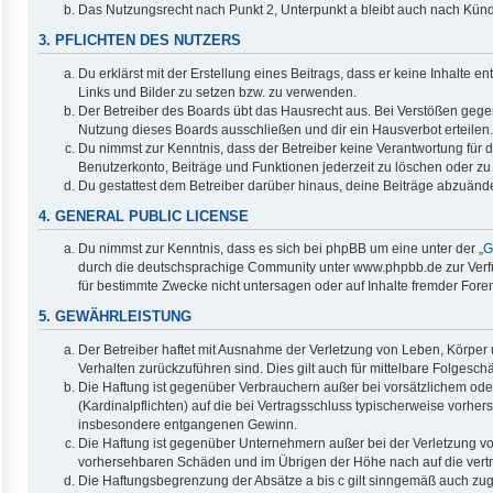
Das Nutzungsrecht nach Punkt 2, Unterpunkt a bleibt auch nach Kün
3. PFLICHTEN DES NUTZERS
Du erklärst mit der Erstellung eines Beitrags, dass er keine Inhalte 
Links und Bilder zu setzen bzw. zu verwenden.
Der Betreiber des Boards übt das Hausrecht aus. Bei Verstößen geg
Nutzung dieses Boards ausschließen und dir ein Hausverbot erteilen.
Du nimmst zur Kenntnis, dass der Betreiber keine Verantwortung für di
Benutzerkonto, Beiträge und Funktionen jederzeit zu löschen oder zu
Du gestattest dem Betreiber darüber hinaus, deine Beiträge abzuände
4. GENERAL PUBLIC LICENSE
Du nimmst zur Kenntnis, dass es sich bei phpBB um eine unter der „
G
durch die deutschsprachige Community unter www.phpbb.de zur Verfüg
für bestimmte Zwecke nicht untersagen oder auf Inhalte fremder Fore
5. GEWÄHRLEISTUNG
Der Betreiber haftet mit Ausnahme der Verletzung von Leben, Körper u
Verhalten zurückzuführen sind. Dies gilt auch für mittelbare Folge
Die Haftung ist gegenüber Verbrauchern außer bei vorsätzlichem ode
(Kardinalpflichten) auf die bei Vertragsschluss typischerweise vorh
insbesondere entgangenen Gewinn.
Die Haftung ist gegenüber Unternehmern außer bei der Verletzung vo
vorhersehbaren Schäden und im Übrigen der Höhe nach auf die vertr
Die Haftungsbegrenzung der Absätze a bis c gilt sinngemäß auch zugu