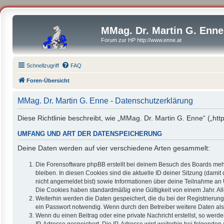
MMag. Dr. Martin G. Enne
Forum zur HP http://www.enne.at
Schnellzugriff
FAQ
Foren-Übersicht
MMag. Dr. Martin G. Enne - Datenschutzerklärung
Diese Richtlinie beschreibt, wie „MMag. Dr. Martin G. Enne“ („h
UMFANG UND ART DER DATENSPEICHERUNG
Deine Daten werden auf vier verschiedene Arten gesammelt:
Die Forensoftware phpBB erstellt bei deinem Besuch des Boards mehr
bleiben. In diesen Cookies sind die aktuelle ID deiner Sitzung (dami
nicht angemeldet bist) sowie Informationen über deine Teilnahme an 
Die Cookies haben standardmäßig eine Gültigkeit von einem Jahr. All
Weiterhin werden die Daten gespeichert, die du bei der Registrierun
ein Passwort notwendig. Wenn durch den Betreiber weitere Daten als n
Wenn du einen Beitrag oder eine private Nachricht erstellst, so werd
IP-Adresse gespeichert. Die IP-Adresse wird weiterhin bei folgende