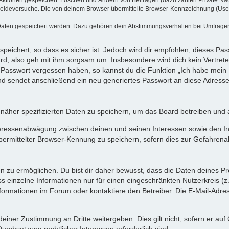
eldeversuche. Die von deinem Browser übermittelte Browser-Kennzeichnung (User Ag
 Daten gespeichert werden. Dazu gehören dein Abstimmungsverhalten bei Umfragen, 
peichert, so dass es sicher ist. Jedoch wird dir empfohlen, dieses Pa
rd, also geh mit ihm sorgsam um. Insbesondere wird dich kein Vertreter
n Passwort vergessen haben, so kannst du die Funktion „Ich habe mein
sendet anschließend ein neu generiertes Passwort an diese Adresse,
 näher spezifizierten Daten zu speichern, um das Board betreiben und
teressenabwägung zwischen deinen und seinen Interessen sowie den Int
mittelter Browser-Kennung zu speichern, sofern dies zur Gefahrenabw
u ermöglichen. Du bist dir daher bewusst, dass die Daten deines Profils
s einzelne Informationen nur für einen eingeschränkten Nutzerkreis (z. 
rmationen im Forum oder kontaktiere den Betreiber. Die E-Mail-Adresse
einer Zustimmung an Dritte weitergeben. Dies gilt nicht, sofern er au
Durchsetzung rechtlicher Interessen erforderlich sind.