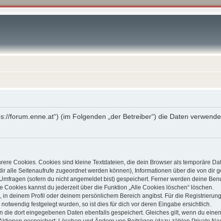
ttps://forum.enne.at“) (im Folgenden „der Betreiber“) die Daten verw
ere Cookies. Cookies sind kleine Textdateien, die dein Browser als temporäre Da
t dir alle Seitenaufrufe zugeordnet werden können), Informationen über die von dir
Umfragen (sofern du nicht angemeldet bist) gespeichert. Ferner werden deine Benut
e Cookies kannst du jederzeit über die Funktion „Alle Cookies löschen“ löschen.
g, in deinem Profil oder deinem persönlichem Bereich angibst. Für die Registrier
otwendig festgelegt wurden, so ist dies für dich vor deren Eingabe ersichtlich.
en die dort eingegebenen Daten ebenfalls gespeichert. Gleiches gilt, wenn du einen
n Aktionen gespeichert: Löschen und Ändern von Beiträgen (dazu zählen Private Na