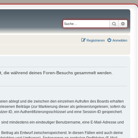
Suche
Erweit
Registrieren
Anmelden
endet, die während deines Foren-Besuchs gesammelt werden.
teien ablegt und die zwischen den einzelnen Aufrufen des Boards erhalten
 gelesenen Beiträge (zur Markierung dieser als gelesen/ungelesen; sofern du
zer-ID, ein Authentifizierungsschlüssel und eine Session-ID gespeichert.
ung sind mindestens ein eindeutiger Benutzername, eine E-Mail-Adresse und
 Beitrag als Entwurf zwischenspeicherst. In diesen Fällen wird auch deine
chrichten und Umfragen), Änderungen an zentralen Profildaten (E-Mail-