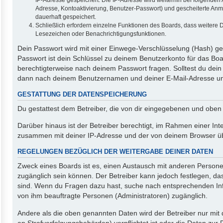
Adresse, Kontoaktivierung, Benutzer-Passwort) und gescheiterte Anm
dauerhaft gespeichert.
Schließlich erfordern einzelne Funktionen des Boards, dass weitere
Lesezeichen oder Benachrichtigungsfunktionen.
Dein Passwort wird mit einer Einwege-Verschlüsselung (Hash) ges
Passwort ist dein Schlüssel zu deinem Benutzerkonto für das Boa
berechtigterweise nach deinem Passwort fragen. Solltest du dei
dann nach deinem Benutzernamen und deiner E-Mail-Adresse und 
GESTATTUNG DER DATENSPEICHERUNG
Du gestattest dem Betreiber, die von dir eingegebenen und oben
Darüber hinaus ist der Betreiber berechtigt, im Rahmen einer In
zusammen mit deiner IP-Adresse und der von deinem Browser über
REGELUNGEN BEZÜGLICH DER WEITERGABE DEINER DATEN
Zweck eines Boards ist es, einen Austausch mit anderen Personen z
zugänglich sein können. Der Betreiber kann jedoch festlegen, das
sind. Wenn du Fragen dazu hast, suche nach entsprechenden Info
von ihm beauftragte Personen (Administratoren) zugänglich.
Andere als die oben genannten Daten wird der Betreiber nur mit d
an Strafverfolgungsbehörden) verpflichtet ist oder die Daten zur 