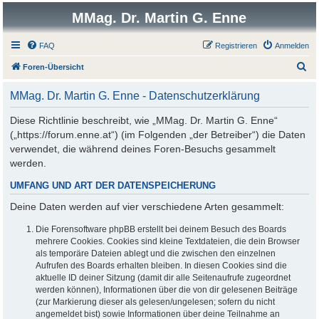
MMag. Dr. Martin G. Enne
FAQ
Registrieren
Anmelden
S
Foren-Übersicht
u
MMag. Dr. Martin G. Enne - Datenschutzerklärung
c
h
Diese Richtlinie beschreibt, wie „MMag. Dr. Martin G. Enne“
(„https://forum.enne.at“) (im Folgenden „der Betreiber“) die Daten
e
verwendet, die während deines Foren-Besuchs gesammelt
werden.
UMFANG UND ART DER DATENSPEICHERUNG
Deine Daten werden auf vier verschiedene Arten gesammelt:
Die Forensoftware phpBB erstellt bei deinem Besuch des Boards
mehrere Cookies. Cookies sind kleine Textdateien, die dein Browser
als temporäre Dateien ablegt und die zwischen den einzelnen
Aufrufen des Boards erhalten bleiben. In diesen Cookies sind die
aktuelle ID deiner Sitzung (damit dir alle Seitenaufrufe zugeordnet
werden können), Informationen über die von dir gelesenen Beiträge
(zur Markierung dieser als gelesen/ungelesen; sofern du nicht
angemeldet bist) sowie Informationen über deine Teilnahme an