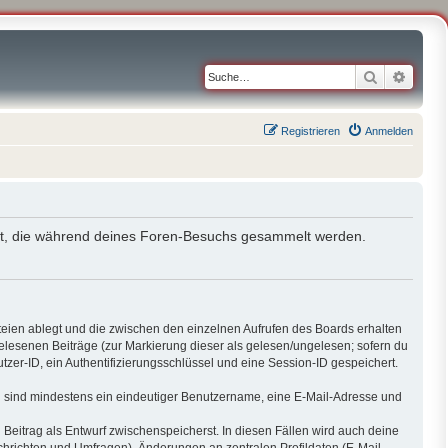
Suche
Erweit
Registrieren
Anmelden
endet, die während deines Foren-Besuchs gesammelt werden.
teien ablegt und die zwischen den einzelnen Aufrufen des Boards erhalten
 gelesenen Beiträge (zur Markierung dieser als gelesen/ungelesen; sofern du
zer-ID, ein Authentifizierungsschlüssel und eine Session-ID gespeichert.
ung sind mindestens ein eindeutiger Benutzername, eine E-Mail-Adresse und
 Beitrag als Entwurf zwischenspeicherst. In diesen Fällen wird auch deine
chrichten und Umfragen), Änderungen an zentralen Profildaten (E-Mail-