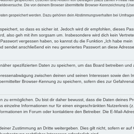
eldeversuche. Die von deinem Browser übermittelte Browser-Kennzeichnung (User Ag
 Daten gespeichert werden. Dazu gehören dein Abstimmungsverhalten bei Umfragen, 
peichert, so dass es sicher ist. Jedoch wird dir empfohlen, dieses Pa
rd, also geh mit ihm sorgsam um. Insbesondere wird dich kein Vertreter
n Passwort vergessen haben, so kannst du die Funktion „Ich habe mein
sendet anschließend ein neu generiertes Passwort an diese Adresse,
 näher spezifizierten Daten zu speichern, um das Board betreiben und
teressenabwägung zwischen deinen und seinen Interessen sowie den Int
mittelter Browser-Kennung zu speichern, sofern dies zur Gefahrenabw
u ermöglichen. Du bist dir daher bewusst, dass die Daten deines Profils
s einzelne Informationen nur für einen eingeschränkten Nutzerkreis (z. 
rmationen im Forum oder kontaktiere den Betreiber. Die E-Mail-Adresse
einer Zustimmung an Dritte weitergeben. Dies gilt nicht, sofern er au
Durchsetzung rechtlicher Interessen erforderlich sind.