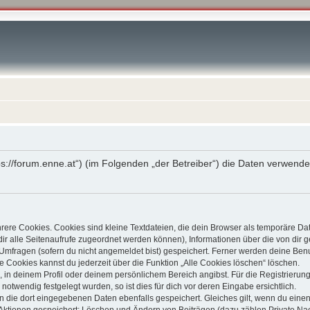
ttps://forum.enne.at“) (im Folgenden „der Betreiber“) die Daten verw
ere Cookies. Cookies sind kleine Textdateien, die dein Browser als temporäre Da
t dir alle Seitenaufrufe zugeordnet werden können), Informationen über die von dir
Umfragen (sofern du nicht angemeldet bist) gespeichert. Ferner werden deine Benut
e Cookies kannst du jederzeit über die Funktion „Alle Cookies löschen“ löschen.
g, in deinem Profil oder deinem persönlichem Bereich angibst. Für die Registrier
otwendig festgelegt wurden, so ist dies für dich vor deren Eingabe ersichtlich.
en die dort eingegebenen Daten ebenfalls gespeichert. Gleiches gilt, wenn du einen
n Aktionen gespeichert: Löschen und Ändern von Beiträgen (dazu zählen Private Na