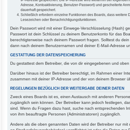
Adresse, Kontoaktivierung, Benutzer-Passwort) und gescheiterte Anm
dauerhaft gespeichert.
Schließlich erfordern einzelne Funktionen des Boards, dass weitere
Lesezeichen oder Benachrichtigungsfunktionen.
Dein Passwort wird mit einer Einwege-Verschlüsselung (Hash) ges
Passwort ist dein Schlüssel zu deinem Benutzerkonto für das Boa
berechtigterweise nach deinem Passwort fragen. Solltest du dei
dann nach deinem Benutzernamen und deiner E-Mail-Adresse und 
GESTATTUNG DER DATENSPEICHERUNG
Du gestattest dem Betreiber, die von dir eingegebenen und oben
Darüber hinaus ist der Betreiber berechtigt, im Rahmen einer In
zusammen mit deiner IP-Adresse und der von deinem Browser über
REGELUNGEN BEZÜGLICH DER WEITERGABE DEINER DATEN
Zweck eines Boards ist es, einen Austausch mit anderen Personen z
zugänglich sein können. Der Betreiber kann jedoch festlegen, das
sind. Wenn du Fragen dazu hast, suche nach entsprechenden Info
von ihm beauftragte Personen (Administratoren) zugänglich.
Andere als die oben genannten Daten wird der Betreiber nur mit d
an Strafverfolgungsbehörden) verpflichtet ist oder die Daten zur 