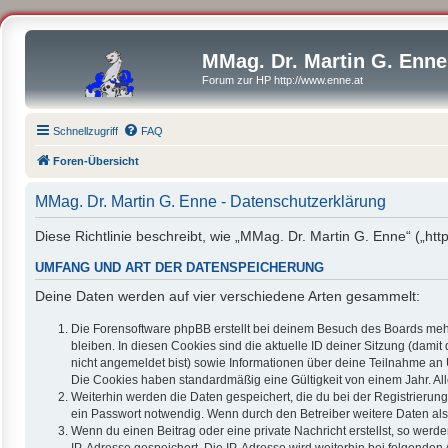
MMag. Dr. Martin G. Enne
Forum zur HP http://www.enne.at
Schnellzugriff
FAQ
Foren-Übersicht
MMag. Dr. Martin G. Enne - Datenschutzerklärung
Diese Richtlinie beschreibt, wie „MMag. Dr. Martin G. Enne“ („h
UMFANG UND ART DER DATENSPEICHERUNG
Deine Daten werden auf vier verschiedene Arten gesammelt:
Die Forensoftware phpBB erstellt bei deinem Besuch des Boards mehr
bleiben. In diesen Cookies sind die aktuelle ID deiner Sitzung (dami
nicht angemeldet bist) sowie Informationen über deine Teilnahme an 
Die Cookies haben standardmäßig eine Gültigkeit von einem Jahr. All
Weiterhin werden die Daten gespeichert, die du bei der Registrierun
ein Passwort notwendig. Wenn durch den Betreiber weitere Daten als n
Wenn du einen Beitrag oder eine private Nachricht erstellst, so werd
IP-Adresse gespeichert. Die IP-Adresse wird weiterhin bei folgende