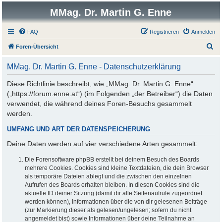
MMag. Dr. Martin G. Enne
FAQ
Registrieren
Anmelden
S
Foren-Übersicht
u
MMag. Dr. Martin G. Enne - Datenschutzerklärung
c
h
Diese Richtlinie beschreibt, wie „MMag. Dr. Martin G. Enne“
(„https://forum.enne.at“) (im Folgenden „der Betreiber“) die Daten
e
verwendet, die während deines Foren-Besuchs gesammelt
werden.
UMFANG UND ART DER DATENSPEICHERUNG
Deine Daten werden auf vier verschiedene Arten gesammelt:
Die Forensoftware phpBB erstellt bei deinem Besuch des Boards
mehrere Cookies. Cookies sind kleine Textdateien, die dein Browser
als temporäre Dateien ablegt und die zwischen den einzelnen
Aufrufen des Boards erhalten bleiben. In diesen Cookies sind die
aktuelle ID deiner Sitzung (damit dir alle Seitenaufrufe zugeordnet
werden können), Informationen über die von dir gelesenen Beiträge
(zur Markierung dieser als gelesen/ungelesen; sofern du nicht
angemeldet bist) sowie Informationen über deine Teilnahme an