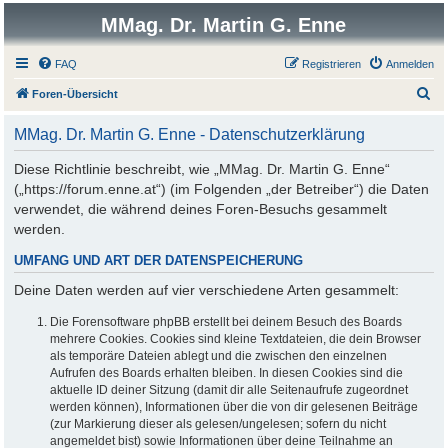
MMag. Dr. Martin G. Enne
FAQ
Registrieren
Anmelden
S
Foren-Übersicht
u
MMag. Dr. Martin G. Enne - Datenschutzerklärung
c
h
Diese Richtlinie beschreibt, wie „MMag. Dr. Martin G. Enne“
(„https://forum.enne.at“) (im Folgenden „der Betreiber“) die Daten
e
verwendet, die während deines Foren-Besuchs gesammelt
werden.
UMFANG UND ART DER DATENSPEICHERUNG
Deine Daten werden auf vier verschiedene Arten gesammelt:
Die Forensoftware phpBB erstellt bei deinem Besuch des Boards
mehrere Cookies. Cookies sind kleine Textdateien, die dein Browser
als temporäre Dateien ablegt und die zwischen den einzelnen
Aufrufen des Boards erhalten bleiben. In diesen Cookies sind die
aktuelle ID deiner Sitzung (damit dir alle Seitenaufrufe zugeordnet
werden können), Informationen über die von dir gelesenen Beiträge
(zur Markierung dieser als gelesen/ungelesen; sofern du nicht
angemeldet bist) sowie Informationen über deine Teilnahme an