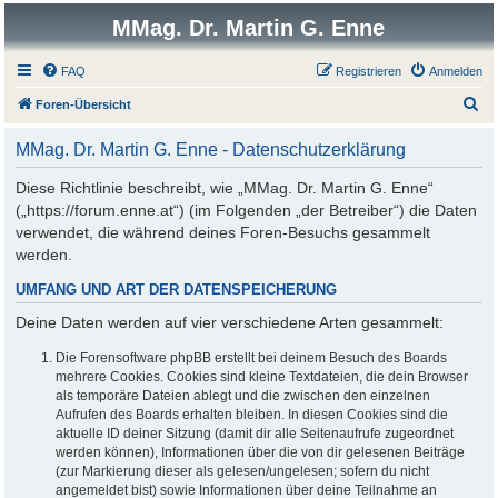
MMag. Dr. Martin G. Enne
FAQ
Registrieren
Anmelden
S
Foren-Übersicht
u
MMag. Dr. Martin G. Enne - Datenschutzerklärung
c
h
Diese Richtlinie beschreibt, wie „MMag. Dr. Martin G. Enne“
(„https://forum.enne.at“) (im Folgenden „der Betreiber“) die Daten
e
verwendet, die während deines Foren-Besuchs gesammelt
werden.
UMFANG UND ART DER DATENSPEICHERUNG
Deine Daten werden auf vier verschiedene Arten gesammelt:
Die Forensoftware phpBB erstellt bei deinem Besuch des Boards
mehrere Cookies. Cookies sind kleine Textdateien, die dein Browser
als temporäre Dateien ablegt und die zwischen den einzelnen
Aufrufen des Boards erhalten bleiben. In diesen Cookies sind die
aktuelle ID deiner Sitzung (damit dir alle Seitenaufrufe zugeordnet
werden können), Informationen über die von dir gelesenen Beiträge
(zur Markierung dieser als gelesen/ungelesen; sofern du nicht
angemeldet bist) sowie Informationen über deine Teilnahme an