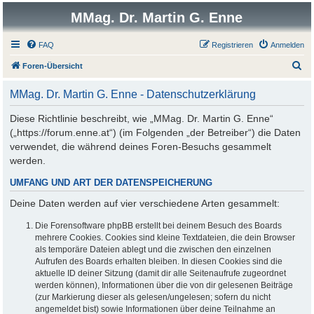
MMag. Dr. Martin G. Enne
FAQ
Registrieren
Anmelden
S
Foren-Übersicht
u
MMag. Dr. Martin G. Enne - Datenschutzerklärung
c
h
Diese Richtlinie beschreibt, wie „MMag. Dr. Martin G. Enne“
(„https://forum.enne.at“) (im Folgenden „der Betreiber“) die Daten
e
verwendet, die während deines Foren-Besuchs gesammelt
werden.
UMFANG UND ART DER DATENSPEICHERUNG
Deine Daten werden auf vier verschiedene Arten gesammelt:
Die Forensoftware phpBB erstellt bei deinem Besuch des Boards
mehrere Cookies. Cookies sind kleine Textdateien, die dein Browser
als temporäre Dateien ablegt und die zwischen den einzelnen
Aufrufen des Boards erhalten bleiben. In diesen Cookies sind die
aktuelle ID deiner Sitzung (damit dir alle Seitenaufrufe zugeordnet
werden können), Informationen über die von dir gelesenen Beiträge
(zur Markierung dieser als gelesen/ungelesen; sofern du nicht
angemeldet bist) sowie Informationen über deine Teilnahme an