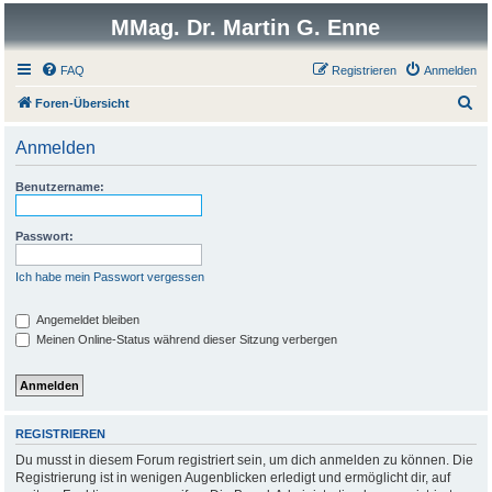
MMag. Dr. Martin G. Enne
FAQ
Registrieren
Anmelden
S
Foren-Übersicht
u
Anmelden
c
h
Benutzername:
e
Passwort:
Ich habe mein Passwort vergessen
Angemeldet bleiben
Meinen Online-Status während dieser Sitzung verbergen
REGISTRIEREN
Du musst in diesem Forum registriert sein, um dich anmelden zu können. Die
Registrierung ist in wenigen Augenblicken erledigt und ermöglicht dir, auf