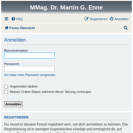
MMag. Dr. Martin G. Enne
FAQ
Registrieren
Anmelden
S
Foren-Übersicht
u
Anmelden
c
h
Benutzername:
e
Passwort:
Ich habe mein Passwort vergessen
Angemeldet bleiben
Meinen Online-Status während dieser Sitzung verbergen
REGISTRIEREN
Du musst in diesem Forum registriert sein, um dich anmelden zu können. Die
Registrierung ist in wenigen Augenblicken erledigt und ermöglicht dir, auf