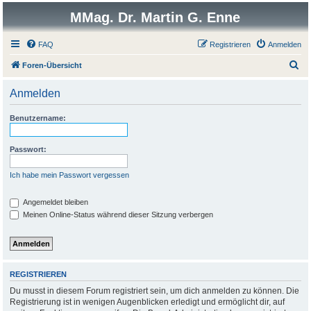
MMag. Dr. Martin G. Enne
FAQ
Registrieren
Anmelden
S
Foren-Übersicht
u
Anmelden
c
h
Benutzername:
e
Passwort:
Ich habe mein Passwort vergessen
Angemeldet bleiben
Meinen Online-Status während dieser Sitzung verbergen
REGISTRIEREN
Du musst in diesem Forum registriert sein, um dich anmelden zu können. Die
Registrierung ist in wenigen Augenblicken erledigt und ermöglicht dir, auf