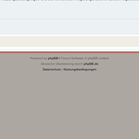
Powered by
phpBB
® Forum Software © phpBB Limited
Deutsche Übersetzung durch
phpBB.de
Datenschutz
|
Nutzungsbedingungen