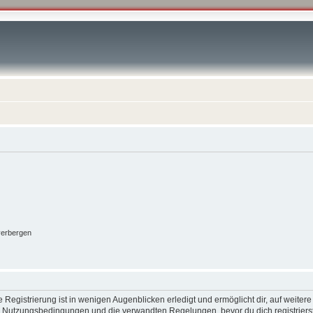
verbergen
Registrierung ist in wenigen Augenblicken erledigt und ermöglicht dir, auf weitere
 Nutzungsbedingungen und die verwandten Regelungen, bevor du dich registrierst.