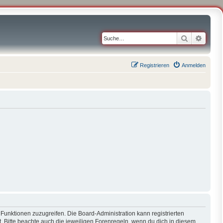
Suche
Erweit
Registrieren
Anmelden
 Funktionen zuzugreifen. Die Board-Administration kann registrierten
 Bitte beachte auch die jeweiligen Forenregeln, wenn du dich in diesem