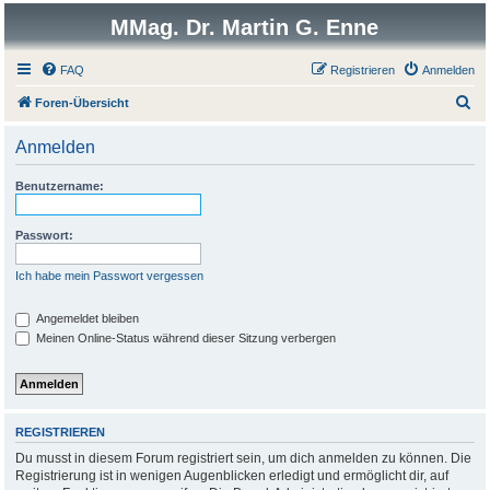
MMag. Dr. Martin G. Enne
FAQ
Registrieren
Anmelden
S
Foren-Übersicht
u
Anmelden
c
h
Benutzername:
e
Passwort:
Ich habe mein Passwort vergessen
Angemeldet bleiben
Meinen Online-Status während dieser Sitzung verbergen
REGISTRIEREN
Du musst in diesem Forum registriert sein, um dich anmelden zu können. Die
Registrierung ist in wenigen Augenblicken erledigt und ermöglicht dir, auf