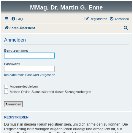
MMag. Dr. Martin G. Enne
FAQ
Registrieren
Anmelden
S
Foren-Übersicht
u
Anmelden
c
h
Benutzername:
e
Passwort:
Ich habe mein Passwort vergessen
Angemeldet bleiben
Meinen Online-Status während dieser Sitzung verbergen
REGISTRIEREN
Du musst in diesem Forum registriert sein, um dich anmelden zu können. Die
Registrierung ist in wenigen Augenblicken erledigt und ermöglicht dir, auf