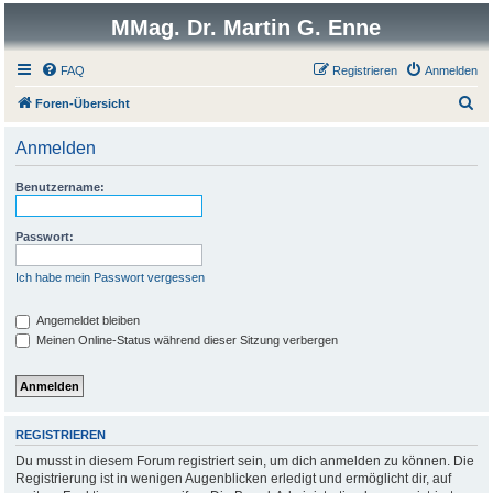
MMag. Dr. Martin G. Enne
FAQ
Registrieren
Anmelden
S
Foren-Übersicht
u
Anmelden
c
h
Benutzername:
e
Passwort:
Ich habe mein Passwort vergessen
Angemeldet bleiben
Meinen Online-Status während dieser Sitzung verbergen
REGISTRIEREN
Du musst in diesem Forum registriert sein, um dich anmelden zu können. Die
Registrierung ist in wenigen Augenblicken erledigt und ermöglicht dir, auf