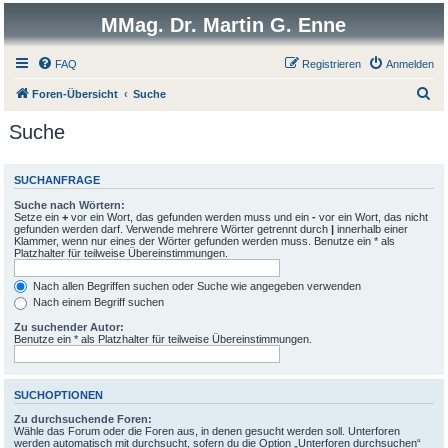
MMag. Dr. Martin G. Enne
FAQ
Registrieren
Anmelden
S
Foren-Übersicht
Suche
u
Suche
c
h
SUCHANFRAGE
e
Suche nach Wörtern:
Setze ein
+
vor ein Wort, das gefunden werden muss und ein
-
vor ein Wort, das nicht
gefunden werden darf. Verwende mehrere Wörter getrennt durch
|
innerhalb einer
Klammer, wenn nur eines der Wörter gefunden werden muss. Benutze ein * als
Platzhalter für teilweise Übereinstimmungen.
Nach allen Begriffen suchen oder Suche wie angegeben verwenden
Nach einem Begriff suchen
Zu suchender Autor:
Benutze ein * als Platzhalter für teilweise Übereinstimmungen.
SUCHOPTIONEN
Zu durchsuchende Foren:
Wähle das Forum oder die Foren aus, in denen gesucht werden soll. Unterforen
werden automatisch mit durchsucht, sofern du die Option „Unterforen durchsuchen“