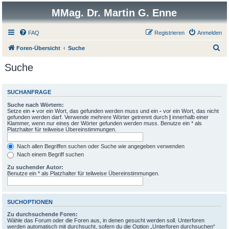
MMag. Dr. Martin G. Enne
FAQ
Registrieren
Anmelden
S
Foren-Übersicht
Suche
u
Suche
c
h
SUCHANFRAGE
e
Suche nach Wörtern:
Setze ein
+
vor ein Wort, das gefunden werden muss und ein
-
vor ein Wort, das nicht
gefunden werden darf. Verwende mehrere Wörter getrennt durch
|
innerhalb einer
Klammer, wenn nur eines der Wörter gefunden werden muss. Benutze ein * als
Platzhalter für teilweise Übereinstimmungen.
Nach allen Begriffen suchen oder Suche wie angegeben verwenden
Nach einem Begriff suchen
Zu suchender Autor:
Benutze ein * als Platzhalter für teilweise Übereinstimmungen.
SUCHOPTIONEN
Zu durchsuchende Foren:
Wähle das Forum oder die Foren aus, in denen gesucht werden soll. Unterforen
werden automatisch mit durchsucht, sofern du die Option „Unterforen durchsuchen“