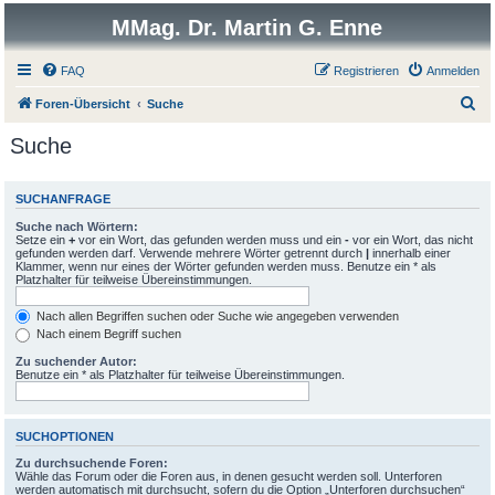
MMag. Dr. Martin G. Enne
FAQ
Registrieren
Anmelden
S
Foren-Übersicht
Suche
u
Suche
c
h
SUCHANFRAGE
e
Suche nach Wörtern:
Setze ein
+
vor ein Wort, das gefunden werden muss und ein
-
vor ein Wort, das nicht
gefunden werden darf. Verwende mehrere Wörter getrennt durch
|
innerhalb einer
Klammer, wenn nur eines der Wörter gefunden werden muss. Benutze ein * als
Platzhalter für teilweise Übereinstimmungen.
Nach allen Begriffen suchen oder Suche wie angegeben verwenden
Nach einem Begriff suchen
Zu suchender Autor:
Benutze ein * als Platzhalter für teilweise Übereinstimmungen.
SUCHOPTIONEN
Zu durchsuchende Foren:
Wähle das Forum oder die Foren aus, in denen gesucht werden soll. Unterforen
werden automatisch mit durchsucht, sofern du die Option „Unterforen durchsuchen“