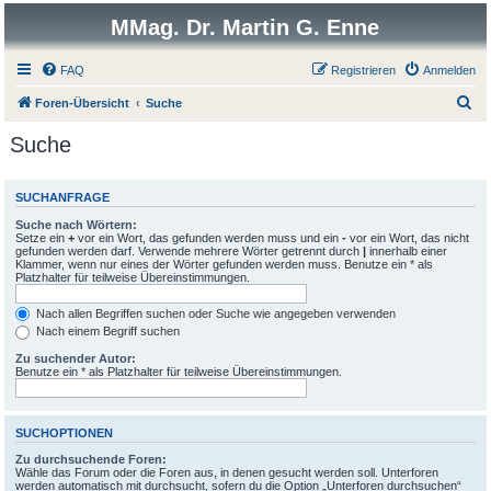
MMag. Dr. Martin G. Enne
FAQ
Registrieren
Anmelden
S
Foren-Übersicht
Suche
u
Suche
c
h
SUCHANFRAGE
e
Suche nach Wörtern:
Setze ein
+
vor ein Wort, das gefunden werden muss und ein
-
vor ein Wort, das nicht
gefunden werden darf. Verwende mehrere Wörter getrennt durch
|
innerhalb einer
Klammer, wenn nur eines der Wörter gefunden werden muss. Benutze ein * als
Platzhalter für teilweise Übereinstimmungen.
Nach allen Begriffen suchen oder Suche wie angegeben verwenden
Nach einem Begriff suchen
Zu suchender Autor:
Benutze ein * als Platzhalter für teilweise Übereinstimmungen.
SUCHOPTIONEN
Zu durchsuchende Foren:
Wähle das Forum oder die Foren aus, in denen gesucht werden soll. Unterforen
werden automatisch mit durchsucht, sofern du die Option „Unterforen durchsuchen“