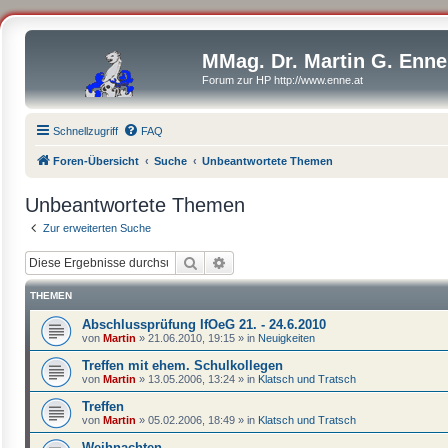
MMag. Dr. Martin G. Enne
Forum zur HP http://www.enne.at
Schnellzugriff
FAQ
Foren-Übersicht
Suche
Unbeantwortete Themen
Unbeantwortete Themen
Zur erweiterten Suche
Suche
Erweiterte Suche
THEMEN
Abschlussprüfung IfOeG 21. - 24.6.2010
von
Martin
»
21.06.2010, 19:15
» in
Neuigkeiten
Treffen mit ehem. Schulkollegen
von
Martin
»
13.05.2006, 13:24
» in
Klatsch und Tratsch
Treffen
von
Martin
»
05.02.2006, 18:49
» in
Klatsch und Tratsch
Weihnachten