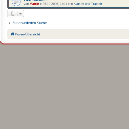
von
Martin
»
26.12.2005, 11:11
» in
Klatsch und Tratsch
Zur erweiterten Suche
Foren-Übersicht