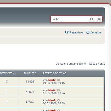
Suche
Erweit
Registrieren
Anmelden
Die Suche ergab 4 Treffer • Seite
1
von
1
ANTWORTEN
ZUGRIFFE
LETZTER BEITRAG
von
Martin
0
54406
21.06.2010, 19:15
von
Martin
0
58527
13.05.2006, 13:24
von
Martin
0
46547
05.02.2006, 18:49
von
Martin