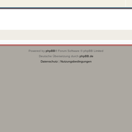
Powered by
phpBB
® Forum Software © phpBB Limited
Deutsche Übersetzung durch
phpBB.de
Datenschutz
|
Nutzungsbedingungen