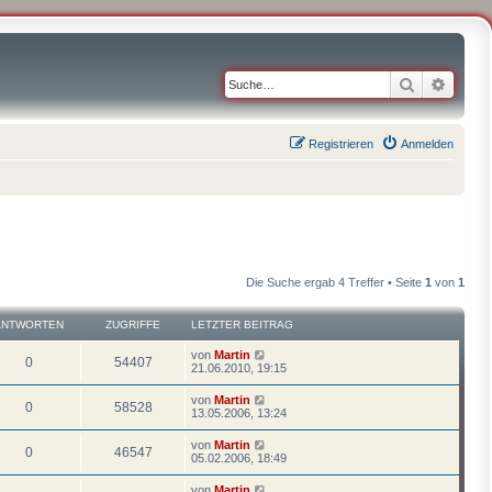
Suche
Erweit
Registrieren
Anmelden
Die Suche ergab 4 Treffer • Seite
1
von
1
ANTWORTEN
ZUGRIFFE
LETZTER BEITRAG
von
Martin
0
54407
21.06.2010, 19:15
von
Martin
0
58528
13.05.2006, 13:24
von
Martin
0
46547
05.02.2006, 18:49
von
Martin