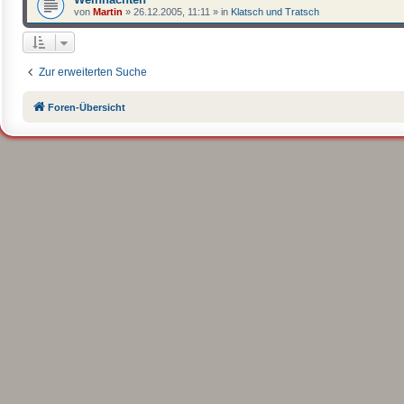
von
Martin
»
26.12.2005, 11:11
» in
Klatsch und Tratsch
Zur erweiterten Suche
Foren-Übersicht