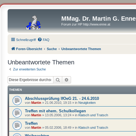
MMag. Dr. Martin G. Enne
Forum zur HP http://www.enne.at
Schnellzugriff
FAQ
Foren-Übersicht
Suche
Unbeantwortete Themen
Unbeantwortete Themen
Zur erweiterten Suche
Suche
Erweiterte Suche
THEMEN
Abschlussprüfung IfOeG 21. - 24.6.2010
von
Martin
»
21.06.2010, 19:15
» in
Neuigkeiten
Treffen mit ehem. Schulkollegen
von
Martin
»
13.05.2006, 13:24
» in
Klatsch und Tratsch
Treffen
von
Martin
»
05.02.2006, 18:49
» in
Klatsch und Tratsch
Weihnachten