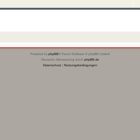
Powered by
phpBB
® Forum Software © phpBB Limited
Deutsche Übersetzung durch
phpBB.de
Datenschutz
|
Nutzungsbedingungen