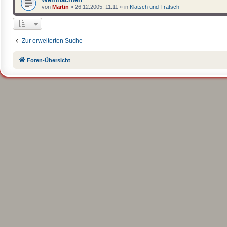
von
Martin
»
26.12.2005, 11:11
» in
Klatsch und Tratsch
Zur erweiterten Suche
Foren-Übersicht