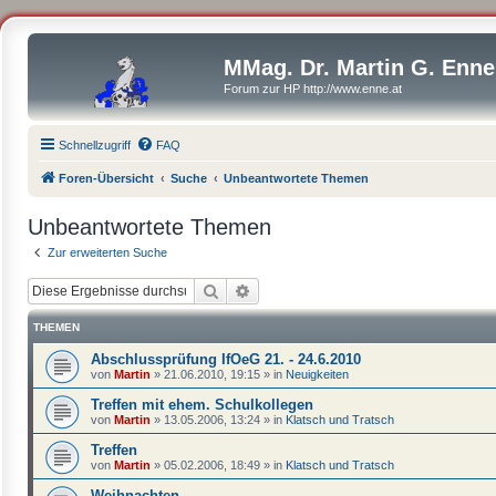
MMag. Dr. Martin G. Enne
Forum zur HP http://www.enne.at
Schnellzugriff
FAQ
Foren-Übersicht
Suche
Unbeantwortete Themen
Unbeantwortete Themen
Zur erweiterten Suche
Suche
Erweiterte Suche
THEMEN
Abschlussprüfung IfOeG 21. - 24.6.2010
von
Martin
»
21.06.2010, 19:15
» in
Neuigkeiten
Treffen mit ehem. Schulkollegen
von
Martin
»
13.05.2006, 13:24
» in
Klatsch und Tratsch
Treffen
von
Martin
»
05.02.2006, 18:49
» in
Klatsch und Tratsch
Weihnachten