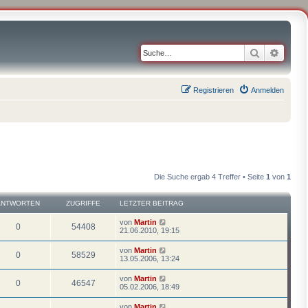
Suche
Erweit
Registrieren
Anmelden
Die Suche ergab 4 Treffer • Seite
1
von
1
ANTWORTEN
ZUGRIFFE
LETZTER BEITRAG
von
Martin
0
54408
21.06.2010, 19:15
von
Martin
0
58529
13.05.2006, 13:24
von
Martin
0
46547
05.02.2006, 18:49
von
Martin