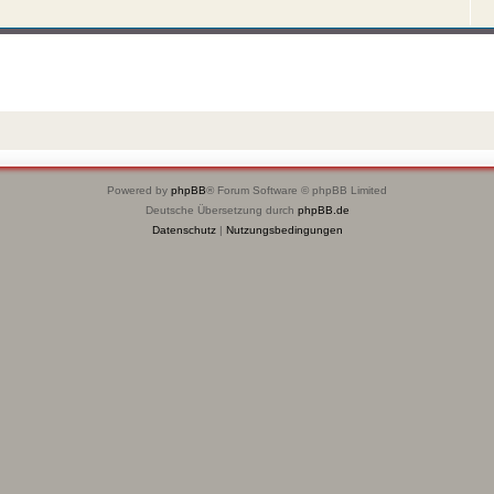
Powered by
phpBB
® Forum Software © phpBB Limited
Deutsche Übersetzung durch
phpBB.de
Datenschutz
|
Nutzungsbedingungen