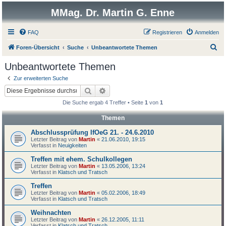
MMag. Dr. Martin G. Enne
FAQ
Registrieren
Anmelden
S
Foren-Übersicht
Suche
Unbeantwortete Themen
u
Unbeantwortete Themen
c
Zur erweiterten Suche
h
Suche
Erweiterte Suche
e
Die Suche ergab 4 Treffer • Seite
1
von
1
Themen
Abschlussprüfung IfOeG 21. - 24.6.2010
Letzter Beitrag von
Martin
«
21.06.2010, 19:15
Verfasst in
Neuigkeiten
Treffen mit ehem. Schulkollegen
Letzter Beitrag von
Martin
«
13.05.2006, 13:24
Verfasst in
Klatsch und Tratsch
Treffen
Letzter Beitrag von
Martin
«
05.02.2006, 18:49
Verfasst in
Klatsch und Tratsch
Weihnachten
Letzter Beitrag von
Martin
«
26.12.2005, 11:11
Verfasst in
Klatsch und Tratsch