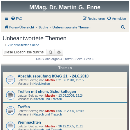
MMag. Dr. Martin G. Enne
FAQ
Registrieren
Anmelden
S
Foren-Übersicht
Suche
Unbeantwortete Themen
u
Unbeantwortete Themen
c
Zur erweiterten Suche
h
Suche
Erweiterte Suche
e
Die Suche ergab 4 Treffer • Seite
1
von
1
Themen
Abschlussprüfung IfOeG 21. - 24.6.2010
Letzter Beitrag von
Martin
«
21.06.2010, 19:15
Verfasst in
Neuigkeiten
Treffen mit ehem. Schulkollegen
Letzter Beitrag von
Martin
«
13.05.2006, 13:24
Verfasst in
Klatsch und Tratsch
Treffen
Letzter Beitrag von
Martin
«
05.02.2006, 18:49
Verfasst in
Klatsch und Tratsch
Weihnachten
Letzter Beitrag von
Martin
«
26.12.2005, 11:11
Verfasst in
Klatsch und Tratsch