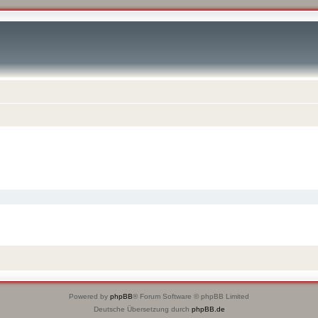
Powered by
phpBB
® Forum Software © phpBB Limited
Deutsche Übersetzung durch
phpBB.de