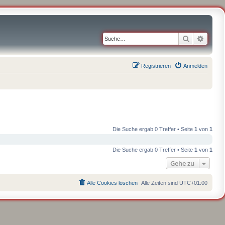
Suche
Erweit
Registrieren
Anmelden
Die Suche ergab 0 Treffer • Seite
1
von
1
Die Suche ergab 0 Treffer • Seite
1
von
1
Gehe zu
Alle Cookies löschen
Alle Zeiten sind
UTC+01:00